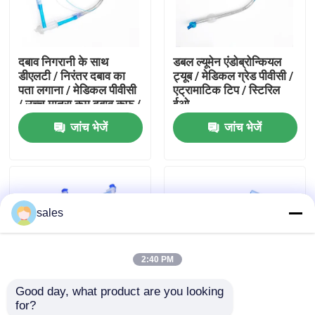
हमारे बारे में
दबाव निगरानी के साथ
डबल ल्यूमेन एंडोब्रोन्कियल
डीएलटी / निरंतर दबाव का
ट्यूब / मेडिकल ग्रेड पीवीसी /
फैक्टरी यात्रा
पता लगाना / मेडिकल पीवीसी
एट्रामाटिक टिप / स्टिरिल
/ उच्च मात्रा कम दबाव कफ /
ईओ
सीई प्रमाणित
जांच भेजें
जांच भेजें
गुणवत्ता नियंत्रण
हमसे संपर्क करें
sales
एक बोली का अनुरोध
2:40 PM
ईटी ट्यूब एयरवे
Good day, what product are you looking 
for?
स्वरयंत्र मुखौटा वायुमार्ग
नवाचार पेटेंटेड संयुक्त डबल
चिकनी टिप डबल ल्यूमेन