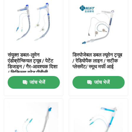
संयुक्त डबल-लुमेन
डिस्पोजेबल डबल ल्यूमेन ट्यूब
एंडोब्रोन्कियल ट्यूब / पेटेंट
/ रेडियोपैक लाइन / सटीक
डिजाइन / गैर-आवश्यक दिशा
प्लेसमेंट/ स्मूथ मर्फी आई
/ चिकित्सा ग्रेड पीवीसी
जांच भेजें
जांच भेजें
होम
उत्पाद
वीआर दिखाएँ