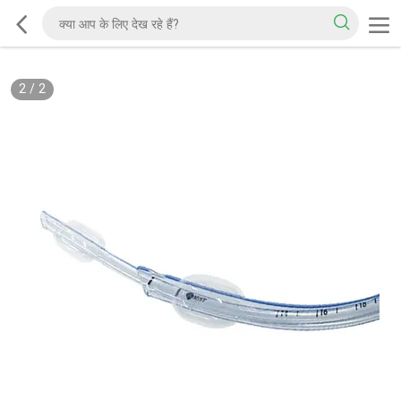
2
/
2