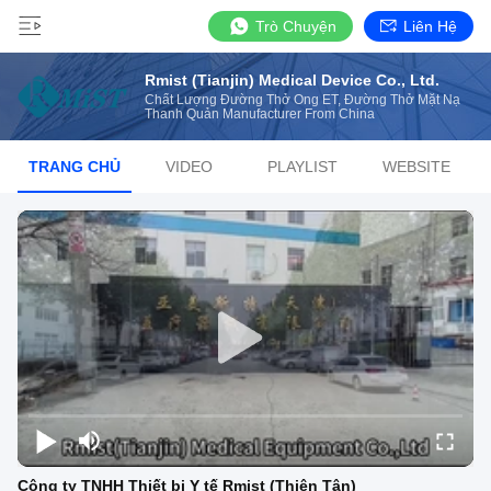
Trò Chuyện
Liên Hệ
Rmist (Tianjin) Medical Device Co., Ltd.
Chất Lượng Đường Thở Ống ET, Đường Thở Mặt Nạ
Thanh Quản Manufacturer From China
TRANG CHỦ
VIDEO
PLAYLIST
WEBSITE
Công ty TNHH Thiết bị Y tế Rmist (Thiên Tân)