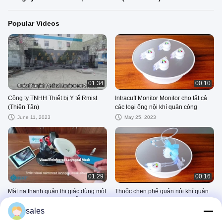
Popular Videos
01:34
00:10
Công ty TNHH Thiết bị Y tế Rmist
Intracuff Monitor Monitor cho tất cả
(Thiên Tân)
các loại ống nội khí quản còng
June 11, 2023
May 25, 2023
01:29
00:16
Mặt nạ thanh quản thị giác dùng một
Thuốc chẹn phế quản nội khí quản
lần Airway với máy ảnh sẵn có
dùng một lần với túi khí chỉ báo
sales
June 06, 2023
May 23, 2023