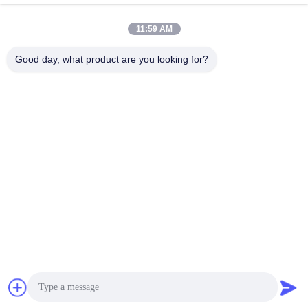
Recent Videos
11:59 AM
Good day, what product are you looking for?
00:41
01:34
Thùng hấp thụ carbon dioxide CO2
Công ty TNHH Thiết bị Y tế Rmist
dùng một lần
(Thiên Tân)
October 09, 2023
June 11, 2023
01:11
01:29
Ống nội khí quản video với thiết bị
Mặt nạ thanh quản thị giác dùng một
đặt nội khí quản video Cuff áp suất
lần Airway với máy ảnh sẵn có
thấp âm lượng cao
June 06, 2023
June 06, 2023