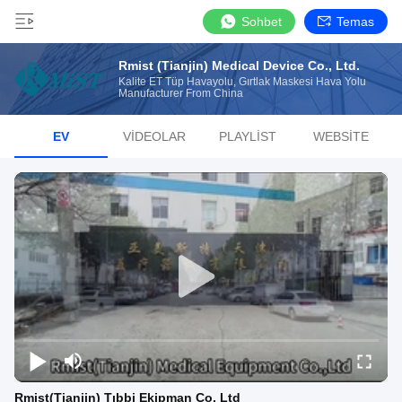
Sohbet
Temas
Rmist (Tianjin) Medical Device Co., Ltd.
Kalite ET Tüp Havayolu, Gırtlak Maskesi Hava Yolu
Manufacturer From China
EV
VIDEOLAR
PLAYLIST
WEBSITE
Rmist(Tianjin) Tıbbi Ekipman Co, Ltd