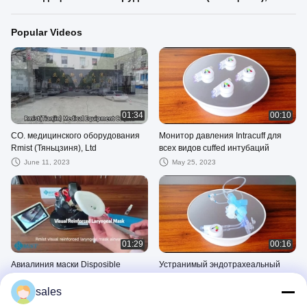
Popular Videos
01:34
00:10
CO. медицинского оборудования
Монитор давления Intracuff для
Rmist (Тяньцзиня), Ltd
всех видов cuffed интубаций
June 11, 2023
May 25, 2023
01:29
00:16
Авиалиния маски Disposible
Устранимый эндотрахеальный
визуальная Laryngeal с
бронхиальный блокатор с
встроенной камерой
воздушной подушкой индикатора
sales
June 06, 2023
May 23, 2023