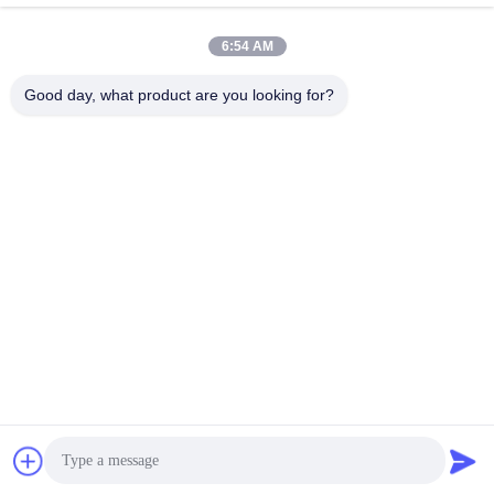
Recent Videos
6:54 AM
Good day, what product are you looking for?
00:41
01:34
Одноразовые контейнеры для
CO. медицинского оборудования
поглощения углекислого газа
Rmist (Тяньцзиня), Ltd
October 09, 2023
June 11, 2023
01:11
01:29
Видео- эндотрахеальная трубка с
Авиалиния маски Disposible
приборами интубации
визуальная Laryngeal с
высокообъемного тумака низкого
встроенной камерой
June 06, 2023
June 06, 2023
давления видео-