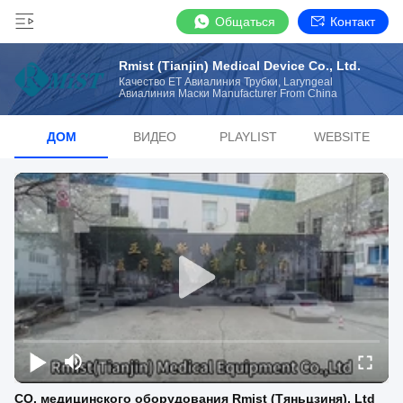
Общаться
Контакт
Rmist (Tianjin) Medical Device Co., Ltd.
Качество ET Авиалиния Трубки, Laryngeal
Авиалиния Маски Manufacturer From China
ДОМ
ВИДЕО
PLAYLIST
WEBSITE
CO. медицинского оборудования Rmist (Тяньцзиня), Ltd