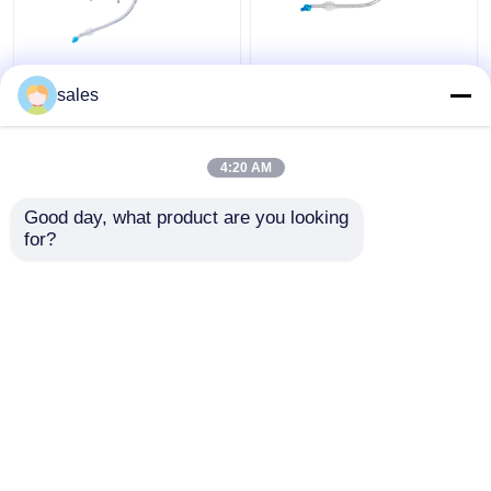
ICU Podwójna rurka
Dwuświatłowa rurka
tracheostomijna z
oskrzelowa z
sales
mankietem Kaniula
mankietem ODM do
tchawicy
tracheostomii
4:20 AM
Najlepsza cena
Najlepsza cena
Good day, what product are you looking 
Skontaktuj się z
Skontaktuj się z
for?
nami
nami
Zobacz więcej
Dom
O nas
Skontaktuj się z nami
Desktop Site
Sitemap
Polityka prywatności