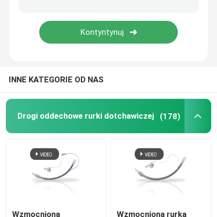
Rurka blokująca oskrzela
Cewnik ssący
INNE KATEGORIE OD NAS
Urządzenia do intubacji wideo
Rurka ustno-gardłowa
Drogi oddechowe rurki dotchawiczej
(178)
Środki ochrony osobistej PPE
Anestezje jednorazowe
Składniki rur endotrachealnych
Wzmocniona
Wzmocniona rurka