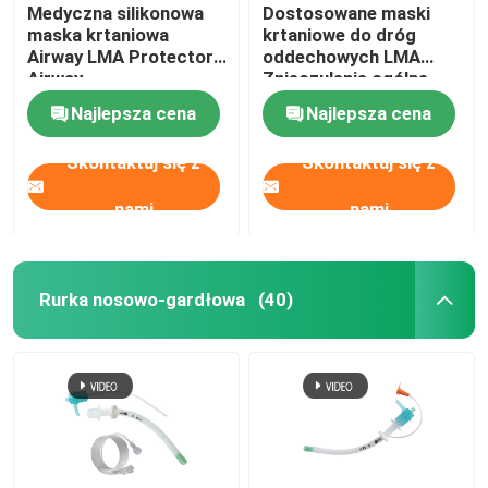
Medyczna silikonowa
Dostosowane maski
maska ​​krtaniowa
krtaniowe do dróg
Airway LMA Protector
oddechowych LMA
Airway
Znieczulenie ogólne
Najlepsza cena
Najlepsza cena
Skontaktuj się z
Skontaktuj się z
nami
nami
Rurka nosowo-gardłowa
(40)