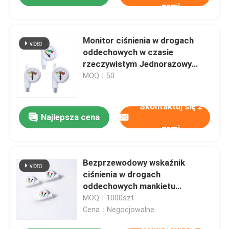
nami
Monitor ciśnienia w drogach
oddechowych w czasie
rzeczywistym Jednorazowy
manometr z mankietem
MOQ：50
Skontaktuj się z
Najlepsza cena
nami
Bezprzewodowy wskaźnik
ciśnienia w drogach
oddechowych mankietu
Manometr mankietu z rurką ET
MOQ：1000szt
Cena：Negocjowalne
Skontaktuj się z