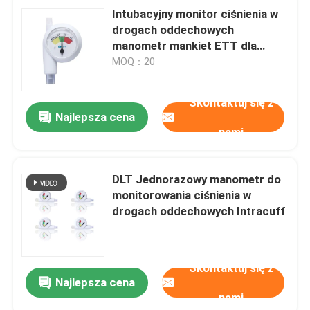
Intubacyjny monitor ciśnienia w
drogach oddechowych
manometr mankiet ETT dla
pacjenta
MOQ：20
Skontaktuj się z
Najlepsza cena
nami
DLT Jednorazowy manometr do
monitorowania ciśnienia w
drogach oddechowych Intracuff
Skontaktuj się z
Najlepsza cena
nami