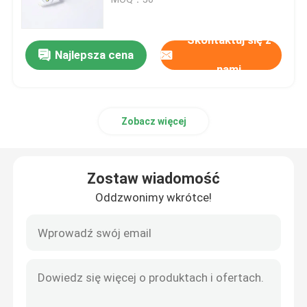
Drogi oddechowe rurki dotchawiczej
Skontaktuj się z
Najlepsza cena
nami
maska ​​krtaniowa
Zobacz więcej
Rurka nosowo-gardłowa
Jednorazowa rurka dotchawicza
Zostaw wiadomość
Oddzwonimy wkrótce!
Rurka oskrzelowa o podwójnym świetle
Monitor ciśnienia w drogach oddechowych
Manometr ciśnienia mankietu