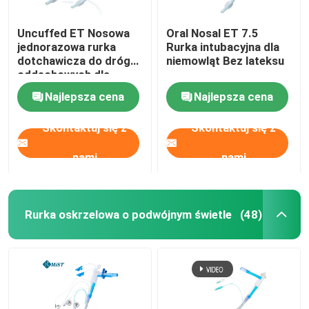
Uncuffed ET Nosowa
Oral Nosal ET 7.5
jednorazowa rurka
Rurka intubacyjna dla
dotchawicza do dróg
niemowląt Bez lateksu
oddechowych dla
chirurgów OEM
Najlepsza cena
Najlepsza cena
Skontaktuj się z
Skontaktuj się z
nami
nami
Rurka oskrzelowa o podwójnym świetle
(48)