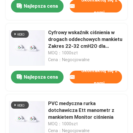
Najlepsza cena
nami
Cyfrowy wskaźnik ciśnienia w
drogach oddechowych mankietu
Zakres 22-32 cmH2O dla
dorosłych
MOQ：1000szt
Cena：Negocjowalne
Skontaktuj się z
Najlepsza cena
nami
Dom
PVC medyczna rurka
dotchawicza Ett manometr z
Produkty
mankietem Monitor ciśnienia
MOQ：1000szt
Pokaz VR
Cena：Negocjowalne