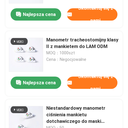
Skontaktuj się z
Najlepsza cena
O nas
nami
Wycieczka po fabryce
Manometr tracheostomijny klasy
II z mankietem do LAM ODM
Kontrola jakości
MOQ：1000szt
Cena：Negocjowalne
Skontaktuj się z nami
Skontaktuj się z
Najlepsza cena
nami
Aktualności
Wszystkie przypadki
Niestandardowy manometr
ciśnienia mankietu
dotchawiczego do maski
Poprosić o wycenę
krtaniowej
MOQ：50