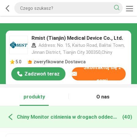
Rmist (Tianjin) Medical Device Co., Ltd.
Address: No. 15, Kaituo Road, Balitai Town,
Jinnan District, Tianjin City 300350,Chiny
5.0
zweryfikowane Dostawca
Skontaktuj się z
Zadzwoń teraz
nami
produkty
O nas
Chiny Monitor ciśnienia w drogach oddechowych
(40)