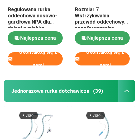
Regulowana rurka
Rozmiar 7
oddechowa nosowo-
Wstrzykiwalna
gardłowa NPA dla
przewód oddechowy
dzieci z miękką
nosofaryngealny,
końcówką
obsługiwana ODM
Najlepsza cena
Najlepsza cena
Skontaktuj się z
Skontaktuj się z
nami
nami
Jednorazowa rurka dotchawicza
(39)