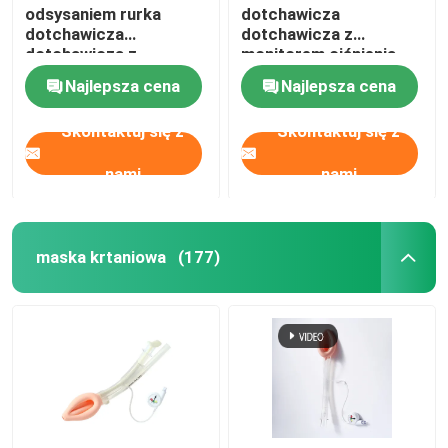
odsysaniem rurka
dotchawicza
dotchawicza
dotchawicza z
Katetry OEM
dotchawicza z
monitorem ciśnienia
mankietem Certyfikat
wewnątrz mankietu
Najlepsza cena
Najlepsza cena
ISO13485
Skontaktuj się z
Skontaktuj się z
nami
nami
maska ​​krtaniowa
(177)