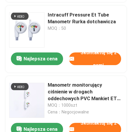
Intracuff Pressure Et Tube
Manometr Rurka dotchawicza
MOQ：50
Skontaktuj się z
Najlepsza cena
nami
Manometr monitorujący
ciśnienie w drogach
oddechowych PVC Mankiet ETT
22cmH2O -32cmH2O
MOQ：1000szt
Cena：Negocjowalne
Skontaktuj się z
Najlepsza cena