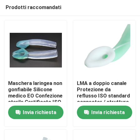
Prodotti raccomandati
Maschera laringea non
LMA a doppio canale
gonfiabile Silicone
Protezione da
medico EO Confezione
reflusso ISO standard
Casa
sterile Certificato ISO
connector / struttura
in silicone medico / CE
Invia richiesta
Invia richiesta
ISO
Prodotti
Mostra VR