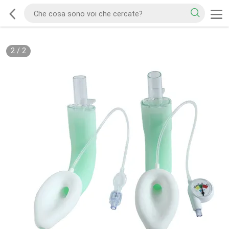
2
/
2