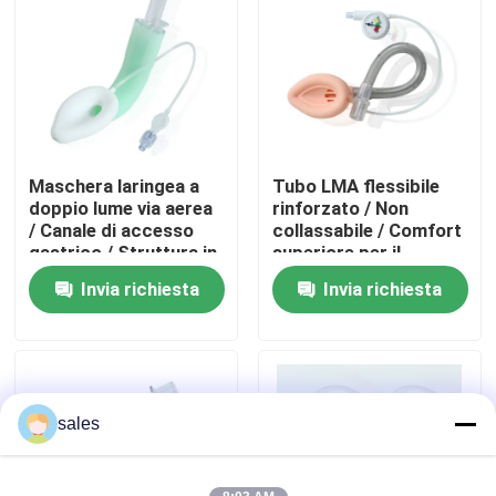
Chi siamo
Fatory Tour
Maschera laringea a
Tubo LMA flessibile
Controllo di qualità
doppio lume via aerea
rinforzato / Non
/ Canale di accesso
collassabile / Comfort
gastrico / Struttura in
superiore per il
Contattaci
silicone medico / CE
paziente / Certificato
Invia richiesta
Invia richiesta
ISO
CE ISO
Richiedere un preventivo
ET vie respiratorie della metropolitana
sales
Vie respiratorie laringee della maschera