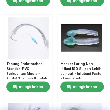
mengirimkan
mengirimkan
permintaan
permintaan
Tabung Endotracheal
Masker Laring Non-
Standar ️ PVC
Inflasi ISO Silikon Lebih
Berkualitas Medis -
Lembut - Intubasi Faste
Rumah
Bantal Tekanan Rendah
- Logo Kustom
Volume Tinggi-
mengirimkan
mengirimkan
Sertifikasi ISO CE
Produk
permintaan
permintaan
Tampilan VR