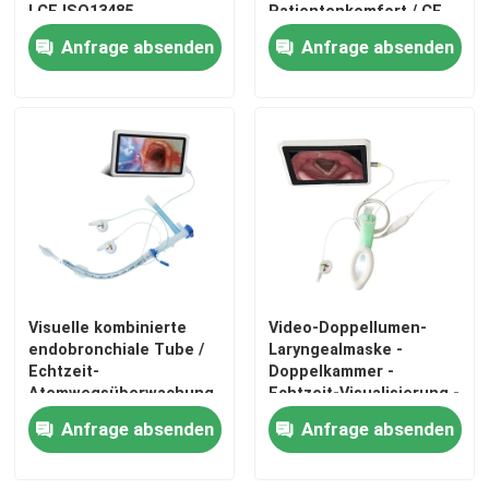
I CE ISO13485
Patientenkomfort / CE
zertifiziert
ISO-zertifiziert
Anfrage absenden
Anfrage absenden
Visuelle kombinierte
Video-Doppellumen-
Startseite
endobronchiale Tube /
Laryngealmaske -
Echtzeit-
Doppelkammer -
Atemwegsüberwachung
Echtzeit-Visualisierung -
Produkte
/ Präzise Positionierung
ISO13485
Anfrage absenden
Anfrage absenden
/ HD-Kamera ISO-
zertifiziert
VR Show