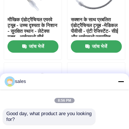
हमारे बारे में
मौखिक एंडोट्रैचियल एयरवे
सक्शन के साथ प्रबलित
ट्यूब - उच्च दृश्यता के निशान
एंडोट्रैचियल ट्यूब -मेडिकल
- सुरक्षित स्थान - लेटेक्स
पीवीसी - एंटी रेजिस्टेंट- सीई
फैक्टरी यात्रा
मुक्त - आईएसओ सीई
और आईएसओ प्रमाणित
प्रमाणन
जांच भेजें
जांच भेजें
गुणवत्ता नियंत्रण
हमसे संपर्क करें
sales
एक बोली का अनुरोध
8:56 PM
ईटी ट्यूब एयरवे
Good day, what product are you looking 
for?
डिस्पोजेबल प्रबलित
डिस्पोजेबल रीइन्फोर्स्ड
स्वरयंत्र मुखौटा वायुमार्ग
एंडोट्रैचियल ट्यूब -मेडिकल
एंडोट्रैचियल ट्यूब - स्पाइरल