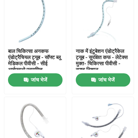
बाल चिकित्सा अनकफ
नाक में इंटुबेशन एंडोट्रैकेल
एंडोट्रैचियल ट्यूब - सॉफ्ट ब्लू
ट्यूब - सुरक्षित कफ - लेटेक्स
मेडिकल पीवीसी - सीई
मुक्त- चिकित्सा पीवीसी -
आईएसओ प्रमाणित
स्पष्ट निशान
जांच भेजें
जांच भेजें
होम
उत्पाद
वीआर दिखाएँ