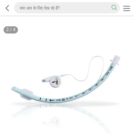
2
/
4