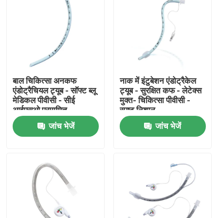
बाल चिकित्सा अनकफ
नाक में इंटुबेशन एंडोट्रैकेल
एंडोट्रैचियल ट्यूब - सॉफ्ट ब्लू
ट्यूब - सुरक्षित कफ - लेटेक्स
मेडिकल पीवीसी - सीई
मुक्त- चिकित्सा पीवीसी -
आईएसओ प्रमाणित
स्पष्ट निशान
जांच भेजें
जांच भेजें
होम
उत्पाद
वीआर दिखाएँ