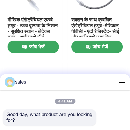
हमारे बारे में
मौखिक एंडोट्रैचियल एयरवे
सक्शन के साथ प्रबलित
ट्यूब - उच्च दृश्यता के निशान
एंडोट्रैचियल ट्यूब -मेडिकल
- सुरक्षित स्थान - लेटेक्स
पीवीसी - एंटी रेजिस्टेंट- सीई
फैक्टरी यात्रा
मुक्त - आईएसओ सीई
और आईएसओ प्रमाणित
प्रमाणन
जांच भेजें
जांच भेजें
गुणवत्ता नियंत्रण
हमसे संपर्क करें
sales
एक बोली का अनुरोध
4:41 AM
ईटी ट्यूब एयरवे
Good day, what product are you looking 
for?
डिस्पोजेबल प्रबलित
डिस्पोजेबल रीइन्फोर्स्ड
स्वरयंत्र मुखौटा वायुमार्ग
एंडोट्रैचियल ट्यूब -मेडिकल
एंडोट्रैचियल ट्यूब - स्पाइरल