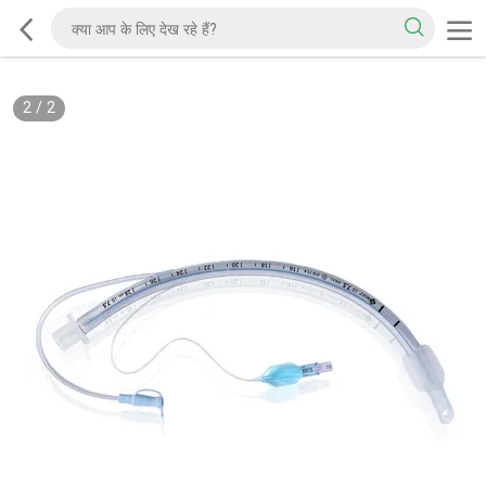
2
/
2