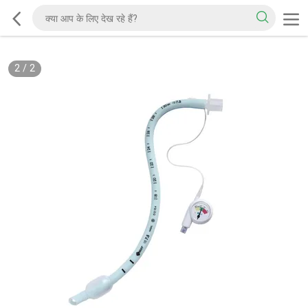
2
/
2