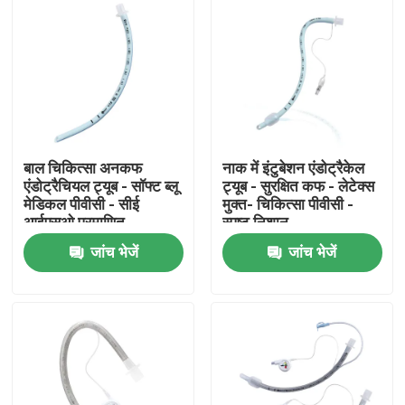
बाल चिकित्सा अनकफ
नाक में इंटुबेशन एंडोट्रैकेल
एंडोट्रैचियल ट्यूब - सॉफ्ट ब्लू
ट्यूब - सुरक्षित कफ - लेटेक्स
मेडिकल पीवीसी - सीई
मुक्त- चिकित्सा पीवीसी -
आईएसओ प्रमाणित
स्पष्ट निशान
जांच भेजें
जांच भेजें
होम
उत्पाद
वीआर दिखाएँ