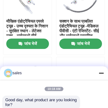
हमारे बारे में
मौखिक एंडोट्रैचियल एयरवे
सक्शन के साथ प्रबलित
ट्यूब - उच्च दृश्यता के निशान
एंडोट्रैचियल ट्यूब -मेडिकल
फैक्टरी यात्रा
- सुरक्षित स्थान - लेटेक्स
पीवीसी - एंटी रेजिस्टेंट- सीई
मुक्त - आईएसओ सीई
और आईएसओ प्रमाणित
प्रमाणन
जांच भेजें
जांच भेजें
गुणवत्ता नियंत्रण
हमसे संपर्क करें
sales
एक बोली का अनुरोध
10:18 AM
ईटी ट्यूब एयरवे
Good day, what product are you looking 
for?
स्वरयंत्र मुखौटा वायुमार्ग
डिस्पोजेबल प्रबलित
डिस्पोजेबल रीइन्फोर्स्ड