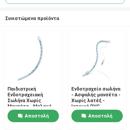
Συνιστώμενα προϊόντα
Παιδιατρική
Ενδοτραχείο σωλήνα
Αρχική Σελίδα
Ενδοτραχειακή
- Ασφαλής μανσέτα -
Σωλήνα Χωρίς
Χωρίς λατέξ -
Μανσέτα - Μαλακό
Ιατρικό PVC -
Προϊόντα
Μπλε Ιατρικό PVC -
Διαφανείς
Αποστολή
Αποστολή
Πιστοποίηση CE ISO
σημειώσεις
ερώτησης
ερώτησης
Εμφάνιση VR