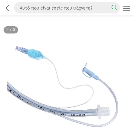
2
/
3