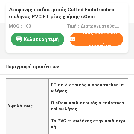
Διαφανής παιδιατρικός Cuffed Endotracheal
σωλήνας PVC ET μίας χρήσης cOem
MOQ：100
Τιμή：Διαπραγματεύσιμα
Μας ελάτε σε
Καλύτερη τιμή
επαφή με
Περιγραφή προϊόντων
ET παιδιατρικός ο endotracheal σ
ωλήνας
,
Ο cOem παιδιατρικός ο endotrach
Υψηλό φως:
eal σωλήνας
,
Το PVC et σωλήνας στην παιδιατρι
κή