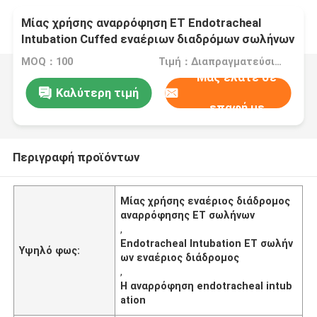
Μίας χρήσης αναρρόφηση ET Endotracheal
Intubation Cuffed εναέριων διαδρόμων σωλήνων
MOQ：100
Τιμή：Διαπραγματεύσιμα
Μας ελάτε σε
Καλύτερη τιμή
επαφή με
Περιγραφή προϊόντων
Μίας χρήσης εναέριος διάδρομος
αναρρόφησης ET σωλήνων
,
Endotracheal Intubation ET σωλήν
Υψηλό φως:
ων εναέριος διάδρομος
,
Η αναρρόφηση endotracheal intub
ation