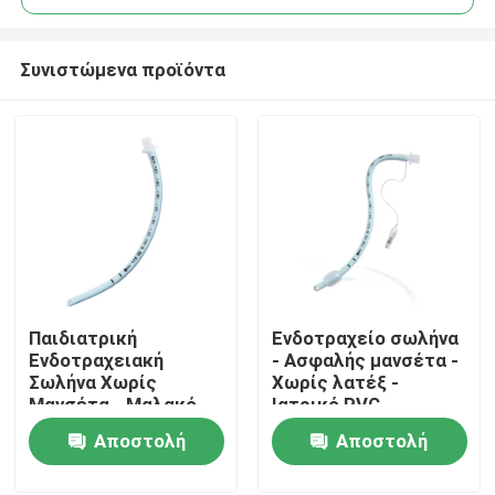
Συνιστώμενα προϊόντα
Παιδιατρική
Ενδοτραχείο σωλήνα
Αρχική Σελίδα
Ενδοτραχειακή
- Ασφαλής μανσέτα -
Σωλήνα Χωρίς
Χωρίς λατέξ -
Μανσέτα - Μαλακό
Ιατρικό PVC -
Προϊόντα
Μπλε Ιατρικό PVC -
Διαφανείς
Αποστολή
Αποστολή
Πιστοποίηση CE ISO
σημειώσεις
ερώτησης
ερώτησης
Εμφάνιση VR