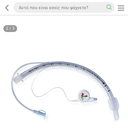
2
/
3