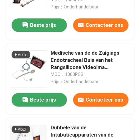
Chirurgische Levering
Prijs：Onderhandelbaar
ET Buisluchtroute
Beste prijs
Contacteer ons
Laryngeal Maskerluchtroute
Medische van de de Zuigings
Nasopharyngeal Luchtroutebuis
Endotracheal Buis van het
Rangsilicone Videolma
Subglottic Klasse II
MOQ：1000PCS
Beschikbare Endotracheal Buis
Prijs：Onderhandelbaar
Dubbele Lumen Luchtpijptak
Beste prijs
Contacteer ons
De Monitor van de luchtroutedruk
Dubbele van de
Intubatieapparaten van de
De Manometer van de manchetdruk