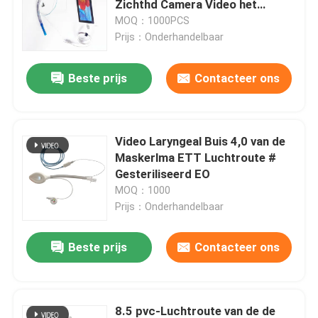
Zichthd Camera Video het
dubbel-Lumen Endobronchial
MOQ：1000PCS
Bronchiale Blocker Buis
Buis
Prijs：Onderhandelbaar
Beste prijs
Contacteer ons
Zuig katheter
Videointubatieapparaten
Video Laryngeal Buis 4,0 van de
Maskerlma ETT Luchtroute #
Oropharyngeal Luchtroutebuis
Gesteriliseerd EO
MOQ：1000
Prijs：Onderhandelbaar
Persoonlijk beschermingsmiddelppe
Beste prijs
Contacteer ons
Verdoofingsmiddelen
Endotracheale buiscomponenten
8.5 pvc-Luchtroute van de de