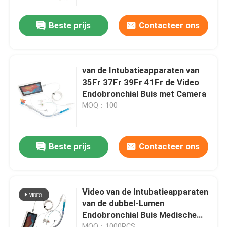
Beste prijs
Contacteer ons
Over ons
Fabrieksreis
van de Intubatieapparaten van
35Fr 37Fr 39Fr 41Fr de Video
Kwaliteitscontrole
Endobronchial Buis met Camera
MOQ：100
Contacteer ons
Beste prijs
Contacteer ons
nieuws
Alle Gevallen
Video van de Intubatieapparaten
van de dubbel-Lumen
Endobronchial Buis Medische
Vraag een offerte aan
Videostylet 8,0 voor
MOQ：1000PCS