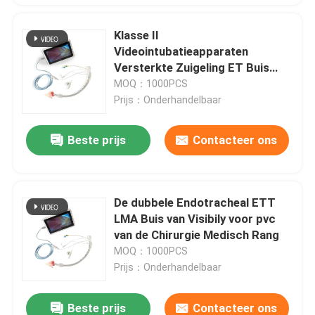
Klasse II
Videointubatieapparaten
Versterkte Zuigeling ET Buis
7.0#
MOQ：1000PCS
Prijs：Onderhandelbaar
Beste prijs
Contacteer ons
De dubbele Endotracheal ETT
LMA Buis van Visibily voor pvc
van de Chirurgie Medisch Rang
MOQ：1000PCS
Prijs：Onderhandelbaar
Beste prijs
Contacteer ons