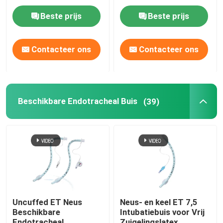
Zacht Uiteinde
ondersteund
Beste prijs
Beste prijs
Contacteer ons
Contacteer ons
Beschikbare Endotracheal Buis
(39)
Uncuffed ET Neus
Neus- en keel ET 7,5
Beschikbare
Intubatiebuis voor Vrij
Endotracheal
Zuigelingslatex