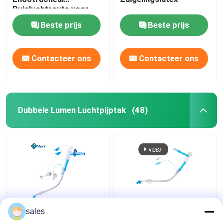
Buisluchtroute voor
Chirurgische OEM
Beste prijs
Beste prijs
Contacteer ons
Contacteer ons
Dubbele Lumen Luchtpijptak
(48)
Van het Lumencuffed
ODM Cuffed Dubbele
sales
Tracheostomy van ICU
Lumen Luchtpijptak