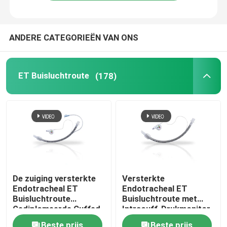
ANDERE CATEGORIEËN VAN ONS
ET Buisluchtroute
(178)
De zuiging versterkte
Versterkte
Endotracheal ET
Endotracheal ET
Buisluchtroute
Buisluchtroute met
Gediplomeerde Cuffed
Intracuff-Drukmonitor
ISO13485
Beste prijs
Beste prijs