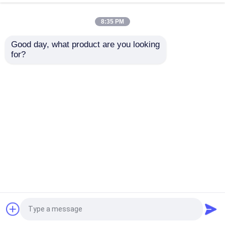
Dubbele Cannula van de
voor Tracheostomy
de Buistrachee
8:35 PM
Beste prijs
Beste prijs
Good day, what product are you looking 
for?
Contacteer ons
Contacteer ons
Bekijk meer
Thuis
Ongeveer ons
Contacteer ons
Desktop Site
Sitemap
Privacybeleid
Kwaliteit
ET Buisluchtroute
China
Fabriek.Copyright © 2026 Rmist (Tianjin) Medical
Device Co., Ltd.. All Rights Reserved.