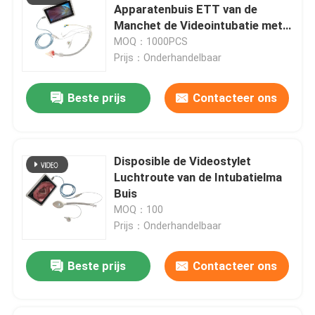
Apparatenbuis ETT van de
Manchet de Videointubatie met
OEM-katheters
Zuigingslumen
MOQ：1000PCS
Prijs：Onderhandelbaar
Beste prijs
Contacteer ons
Disposible de Videostylet
Luchtroute van de Intubatielma
Laat een bericht achter
Buis
We bellen je snel terug!
MOQ：100
Prijs：Onderhandelbaar
Beste prijs
Contacteer ons