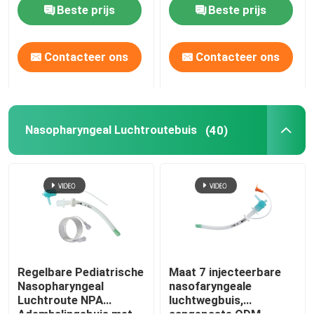
Beschermerluchtroute
LMA
Beste prijs
Beste prijs
Contacteer ons
Contacteer ons
Nasopharyngeal Luchtroutebuis
(40)
Regelbare Pediatrische
Maat 7 injecteerbare
Nasopharyngeal
nasofaryngeale
Luchtroute NPA
luchtwegbuis,
Ademhalingsbuis met
aangepaste ODM