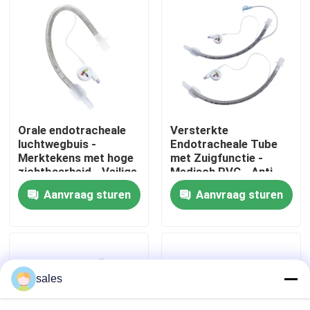
Over ons
Fabrieksreis
Kwaliteitscontrole
Orale endotracheale
Versterkte
luchtwegbuis -
Endotracheale Tube
Merktekens met hoge
met Zuigfunctie -
Contacteer ons
zichtbaarheid - Veilige
Medisch PVC - Anti-
plaatsing - Latexvrij -
resistent - CE & ISO
Aanvraag sturen
Aanvraag sturen
ISO CE-certificering
Gecertificeerd
Vraag een offerte aan
ET Buisluchtroute
sales
Laryngeal Maskerluchtroute