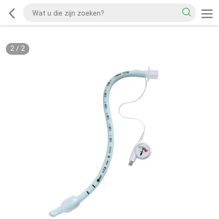
2
/
2