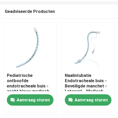
Geadviseerde Producten
Pediatrische
Naalintubatie
ontboofde
Endotracheale buis -
Thuis
endotracheale buis -
Beveiligde manchet -
zacht blauw medisch
Latexvrij - Medisch
PVC - CE ISO-
PVC - Duidelijke
Aanvraag sturen
Aanvraag sturen
Producten
gecertificeerd
markeringen
VR-show