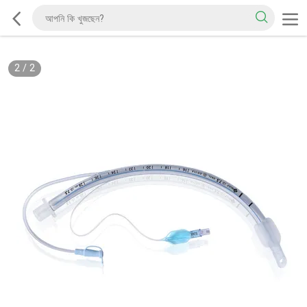
2
/
2