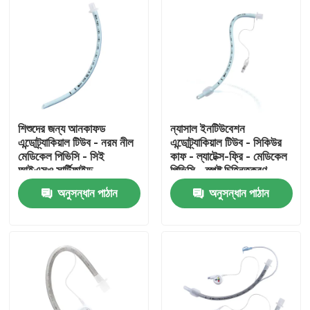
শিশুদের জন্য আনকাফড
ন্যাসাল ইনটিউবেশন
এন্ডোট্র্যাকিয়াল টিউব - নরম নীল
এন্ডোট্র্যাকিয়াল টিউব - সিকিউর
মেডিকেল পিভিসি - সিই
কাফ - ল্যাটেক্স-ফ্রি - মেডিকেল
আইএসও সার্টিফাইড
পিভিসি - স্পষ্ট চিহ্নিতকরণ
অনুসন্ধান পাঠান
অনুসন্ধান পাঠান
বাড়ি
পণ্য
VR প্রদর্শন