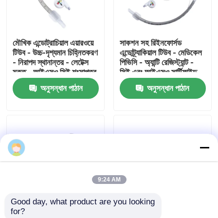
আমাদের সম্পর্কে
মৌখিক এন্ডোট্রাচিয়াল এয়ারওয়ে
সাকশন সহ রিইনফোর্সড
টিউব - উচ্চ-দৃশ্যমান চিহ্নিতকরণ
এন্ডোট্র্যাকিয়াল টিউব - মেডিকেল
কারখানা ভ্রমণ
- নিরাপদ স্থানান্তর - লেটেক্স
পিভিসি - অ্যান্টি রেজিস্ট্যান্ট -
মুক্ত - আইএসও সিই শংসাপত্র
সিই এবং আইএসও সার্টিফাইড
অনুসন্ধান পাঠান
অনুসন্ধান পাঠান
মান নিয়ন্ত্রণ
আমাদের সাথে যোগাযোগ করুন
উদ্ধৃতির জন্য আবেদন
9:24 AM
ইটি টিউব এয়ারওয়ে
Good day, what product are you looking 
for?
ল্যারিঞ্জিয়াল মাস্ক এয়ারওয়ে
এককালীন শক্তিশালী
ডিসপোজেবল রিইনফোর্সড