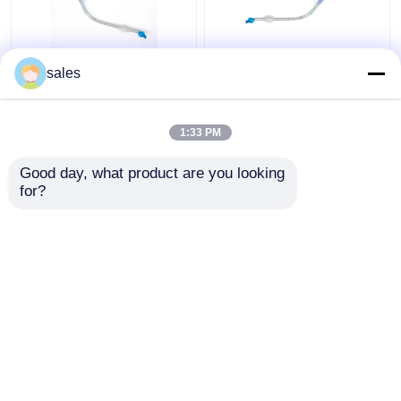
FR28-FR41 এন্ডোট্র্যাকিয়াল
ট্র্যাকিওস্টোমির জন্য ওডিএম
sales
ডাবল লুমেন টিউব ট্র্যাচিয়াল
কাফড ডাবল লুমেন ব্রঙ্কিয়াল
ক্যানুলা ডিভাইস
টিউব
1:33 PM
ভালো দাম
ভালো দাম
Good day, what product are you looking 
for?
আমাদের সাথে যোগাযোগ করুন
আমাদের সাথে যোগাযোগ করুন
আরো দেখুন
বাড়ি
আমাদের সম্পর্কে
আমাদের সাথে যোগাযোগ করুন
Desktop Site
সাইট ম্যাপ
গোপনীয়তা নীতি