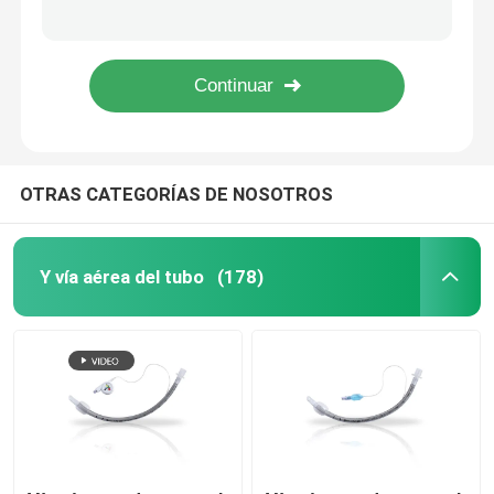
Vía aérea cilíndrica Y del tubo con el puño para UseThrough médico el tubo endotraqueal de la boca
Tubo endotraqueal acorazado individual de la vía aérea del embalaje Y del tubo
Y vía aérea del tubo
Tubo endotraqueal nasal preformado cilíndrico OEM abofeteado y de Uncuffed
Flexometallic disponible endotraqueal Y vía aérea del tubo con Murphy Eye
Vía aérea laríngea de la máscara
OTRAS CATEGORÍAS DE NOSOTROS
Tubo nasofaríngeo de la vía aérea
Tubo endotraqueal disponible
Y vía aérea del tubo
(178)
Tubo bronquial del lumen doble
Monitor de la presión de la vía aérea
Manómetro de la presión del puño