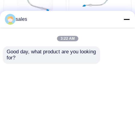
sales
Dispositivo traqueal de
El ODM abofeteó el
la cánula del tubo doble
tubo bronquial del
endotraqueal del lumen
lumen doble para la
3:22 AM
FR28-FR41
traqueotomía
Mejor precio
Mejor precio
Good day, what product are you looking 
for?
Contacto
Contacto
Vea más
Inicio
Mapa del Sitio
Contactar Ahora
Desktop Site
Mapa del Sitio
Políticas de privacidad