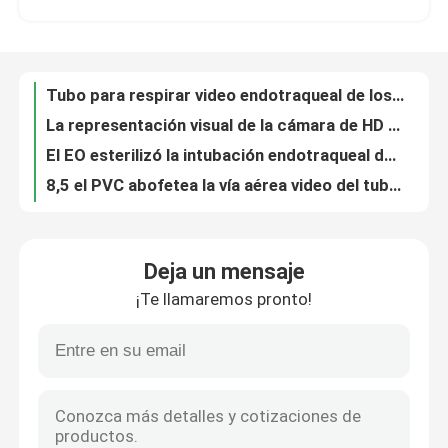
Tubo para respirar video endotraqueal de los dispositivos LMA de la intubación del OEM para las fuentes quirúrgicas
La representación visual de la cámara de HD reforzó el tubo laríngeo de la intubación de Lma de la vía aérea del tubo para quirúrgico respiratorio
Sobre nosotros
El EO esterilizó la intubación endotraqueal del tubo del lumen ETT del silicón o del doble del PVC para el Anesthesiology
8,5 el PVC abofetea la vía aérea video del tubo ETT de los dispositivos de la intubación con lumen de la succión
Visita a la fábrica
Endocrinología laríngea de la vía aérea LMA del tubo de la cánula traqueal
Dispositivo laríngeo de la vía aérea LMA de la máscara del polímero médico transparente
Control de Calidad
Vía aérea laríngea de la máscara del protector del ODM LMA para los niños y los adultos
Cánula traqueal de la vía aérea laríngea transparente razonable de la máscara
Contacto
tubo laríngeo de la vía aérea de la máscara del silicón del Médico-grado - de alta calidad, perfectamente apto y cómodo
Deja un mensaje
Tubo endobronquial de la visibilidad HD de la cámara de la intubación del Doble-lumen video dual de los dispositivos
¡Te llamaremos pronto!
Tubo endobronquial del Doble-lumen video con el monitor de la presión de Intracuff para respiratorio
noticias
Estilete video médico 8,0 de los dispositivos de la intubación del tubo endobronquial video del Doble-lumen para las fuentes quirúrgicas
Vía aérea endotraqueal nasal respiratoria de los tubos subglótica Y tubo con el marcador del puño
Todos los casos
Tubo endotraqueal del dar salida a 6,0 del PVC del grado médico para la intubación de los niños
tubo endotraqueal oral cilíndrico disponible Microcuff Y tubo
Solicitar una cotización