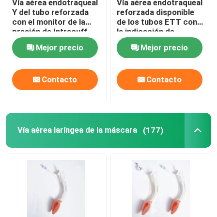
Vía aérea endotraqueal
Vía aérea endotraqueal
Y del tubo reforzada
reforzada disponible
con el monitor de la
de los tubos ETT con
Tubo bronquial del molde
presión de Intracuff
la indicación de
burbujas
Mejor precio
Mejor precio
Catéter de la succión
Contacto
Contacto
Dispositivos video de la intubación
Tubo orofaríngeo de la vía aérea
Vía aérea laríngea de la máscara
(177)
PPE del equipo protector personal
Dispositivos para anestesia
Componentes del tubo endotraqueal