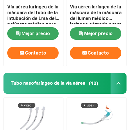
Vía aérea laríngea de la
Vía aérea laríngea de la
Catéteres OEM
máscara del tubo de la
máscara de la máscara
intubación de Lma del
del lumen médico
polímero médico para
laríngeo cómodo suave
la cirugía
de la vía aérea LMA
Mejor precio
Mejor precio
InstrumentDual
Contacto
Contacto
Tubo nasofaríngeo de la vía aérea
(40)