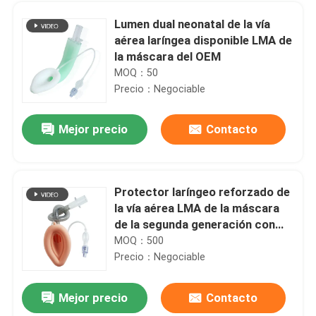
Lumen dual neonatal de la vía
aérea laríngea disponible LMA de
la máscara del OEM
MOQ：50
Precio：Negociable
Mejor precio
Contacto
Protector laríngeo reforzado de
la vía aérea LMA de la máscara
Inicio
de la segunda generación con
Balloon experimental
MOQ：500
Precio：Negociable
Productos
Mejor precio
Contacto
Tubo endotraqueal dual de Visibily ETT LMA para el PVC del grado médico de la cirugía
VR Show