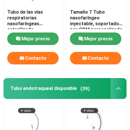
Tubo de las vías
Tamaño 7 Tubo
respiratorias
nasofaríngeo
nasofaríngeas
inyectable, soportado
esterilizado
por ODM personalizado
desechable EO tamaño
Mejor precio
Mejor precio
7 para recién nacidos
Contacto
Contacto
Tubo endotraqueal disponible
(39)