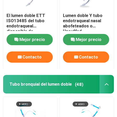
El lumen doble ETT
Lumen doble Y tubo
ISO13485 del tubo
endotraqueal nasal
endotraqueal
abofeteados o
disponible de
Uncuffed
Orotracheal certificó
Mejor precio
Mejor precio
Contacto
Contacto
Tubo bronquial del lumen doble
(48)