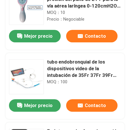
vía aérea laríngea 0-120cmH2O
de la máscara
MOQ：10
Precio：Negociable
Mejor precio
Contacto
tubo endobronquial de los
dispositivos video de la
intubación de 35Fr 37Fr 39Fr
41Fr con la cámara
MOQ：100
Mejor precio
Contacto