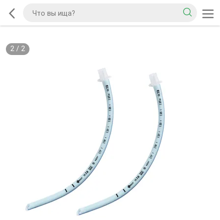
2
/
2