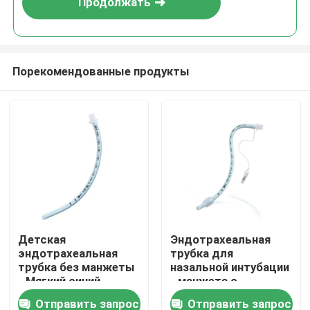
Продолжать
Порекомендованные продукты
Главная страница
Детская
Эндотрахеальная
эндотрахеальная
трубка для
Продукция
трубка без манжеты
назальной интубации
- Мягкий синий
- манжета с
медицинский ПВХ -
фиксацией - без
Отправить запрос
Отправить запрос
VR - шоу
Сертификация CE ISO
латекса -