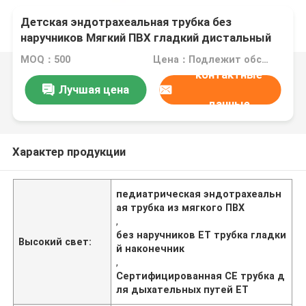
Детская эндотрахеальная трубка без
наручников Мягкий ПВХ гладкий дистальный
наконечник CE ISO сертифицирован
MOQ：500
Цена：Подлежит обсуждению
контактные
Лучшая цена
данные
Характер продукции
педиатрическая эндотрахеальн
ая трубка из мягкого ПВХ
,
без наручников ET трубка гладки
Высокий свет:
й наконечник
,
Сертифицированная CE трубка д
ля дыхательных путей ET