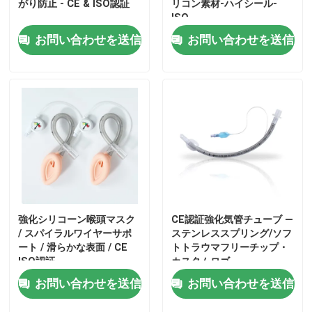
がり防止 - CE & ISO認証
リコン素材-ハイシール-
ISO
お問い合わせを送信
お問い合わせを送信
ホーム
強化シリコーン喉頭マスク
CE認証強化気管チューブ —
/ スパイラルワイヤーサポ
ステンレススプリング/ソフ
ート / 滑らかな表面 / CE
トトラウマフリーチップ・
ISO認証
カスタムロゴ
製品
お問い合わせを送信
お問い合わせを送信
VRショー