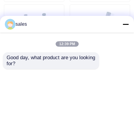
企業情報
sales
会社案内
12:39 PM
品質管理
Good day, what product are you looking 
for?
CE ISO 標識付き ダブルル
ダブルルーメンラリンゲア
メン喉口罩 - 医療用シリコ
ルマスク - 医療用シリコン
お問い合わせ
ン - 密閉式- 簡単に挿入
- デュアルシール - バイト
ブロック付き - ラテックス
フリー
お問い合わせを送信
お問い合わせを送信
見積依頼
と管の航空路
ホーム
企業情報
お問い合わせ
Desktop Site
地図
プライバシー規約
Laryngealマスクの航空路