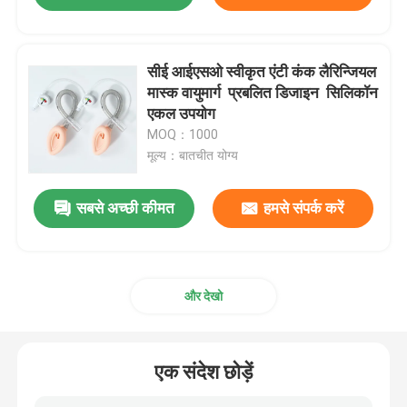
सीई आईएसओ स्वीकृत एंटी कंक लैरिन्जियल
मास्क वायुमार्ग ️ प्रबलित डिजाइन ️ सिलिकॉन
एकल उपयोग
MOQ：1000
मूल्य：बातचीत योग्य
सबसे अच्छी कीमत
हमसे संपर्क करें
और देखो
एक संदेश छोड़ें