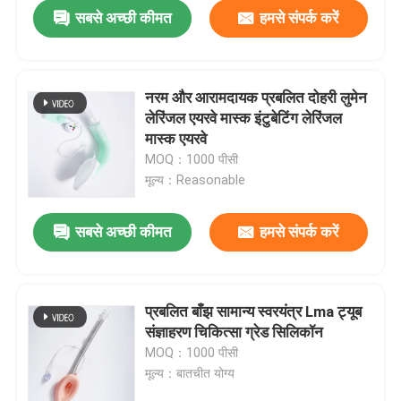
सबसे अच्छी कीमत
हमसे संपर्क करें
नरम और आरामदायक प्रबलित दोहरी लुमेन
लेरिंजल एयरवे मास्क इंटुबेटिंग लेरिंजल
मास्क एयरवे
MOQ：1000 पीसी
मूल्य：Reasonable
सबसे अच्छी कीमत
हमसे संपर्क करें
होम
प्रबलित बाँझ सामान्य स्वरयंत्र Lma ट्यूब
संज्ञाहरण चिकित्सा ग्रेड सिलिकॉन
उत्पाद
MOQ：1000 पीसी
मूल्य：बातचीत योग्य
वीआर दिखाएँ