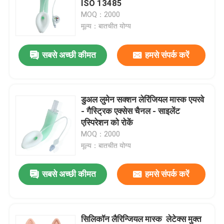
ISO 13485
MOQ：2000
ब्रोन्कियल ब्लॉकर ट्यूब
मूल्य：बातचीत योग्य
सबसे अच्छी कीमत
हमसे संपर्क करें
सक्शन कैथेटर
वीडियो इंट्यूबेशन डिवाइस
डुअल लुमेन सक्शन लेरिंजियल मास्क एयरवे
- गैस्ट्रिक एक्सेस चैनल - साइलेंट
ऑरोफरीन्जियल एयरवे ट्यूब
एस्पिरेशन को रोकें
MOQ：2000
मूल्य：बातचीत योग्य
व्यक्तिगत सुरक्षा उपकरण पीपीई
सबसे अच्छी कीमत
हमसे संपर्क करें
एनेस्थेसिया डिस्पोजेबल
एंडोट्रैकियल ट्यूब के घटक
सिलिकॉन लैरिन्जियल मास्क ️ लेटेक्स मुक्त