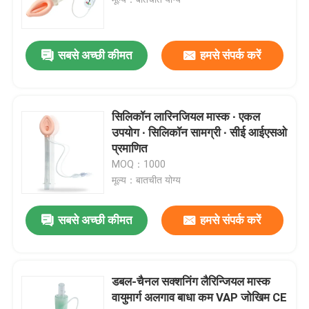
ईटी ट्यूब एयरवे
सबसे अच्छी कीमत
हमसे संपर्क करें
स्वरयंत्र मुखौटा वायुमार्ग
सिलिकॉन लारिनजियल मास्क ∙ एकल
नासॉफिरिन्जियल एयरवे ट्यूब
उपयोग ∙ सिलिकॉन सामग्री ∙ सीई आईएसओ
प्रमाणित
MOQ：1000
डिस्पोजेबल एंडोट्रैचियल ट्यूब
मूल्य：बातचीत योग्य
डबल लुमेन ब्रोन्कियल ट्यूब
सबसे अच्छी कीमत
हमसे संपर्क करें
एयरवे प्रेशर मॉनिटर
डबल-चैनल सक्शनिंग लैरिन्जियल मास्क
वायुमार्ग अलगाव बाधा कम VAP जोखिम CE
कफ प्रेशर मैनोमीटर