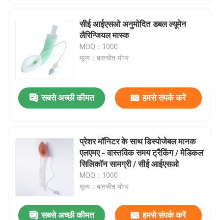
सीई आईएसओ अनुमोदित डबल ल्यूमेन
लैरिन्जियल मास्क
MOQ：1000
मूल्य：बातचीत योग्य
सबसे अच्छी कीमत
हमसे संपर्क करें
प्रेशर मॉनिटर के साथ डिस्पोजेबल मानक
एलएमए - वास्तविक समय ट्रैकिंग / मेडिकल
सिलिकॉन सामग्री / सीई आईएसओ
MOQ：1000
मूल्य：बातचीत योग्य
सबसे अच्छी कीमत
हमसे संपर्क करें