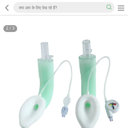
2
/
3