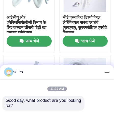
हमारे बारे में
आईसीयू और
सीई प्रमाणित डिस्पोजेबल
एनेस्थिसियोलॉजी विभाग के
लैरिन्जियल मास्क एयरोवे
लिए कस्टम तीसरी पीढ़ी का
(एलएमए), सुपरग्लॉटिक एयरोवे
फैक्टरी यात्रा
एलएमए प्रोटेक्टर
डिवाइस
जांच भेजें
जांच भेजें
गुणवत्ता नियंत्रण
हमसे संपर्क करें
sales
समाचार
11:29 AM
सभी मामलों
Good day, what product are you looking 
for?
डिस्पोजेबल डबल ल्यूमेन
डिस्पोजेबल एनेस्थेसिया
एक बोली का अनुरोध
लैरिन्जियल मास्क वायुमार्ग ️
एयरवेज-प्रबलित लैरिन्जियल