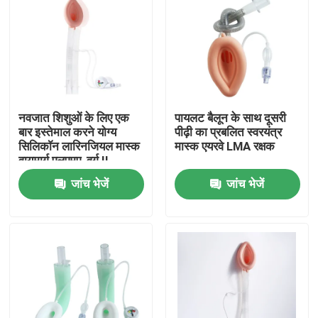
नवजात शिशुओं के लिए एक
पायलट बैलून के साथ दूसरी
बार इस्तेमाल करने योग्य
पीढ़ी का प्रबलित स्वरयंत्र
सिलिकॉन लारिनजियल मास्क
मास्क एयरवे LMA रक्षक
वायुमार्ग एलएमए, वर्ग II
जांच भेजें
जांच भेजें
होम
उत्पाद
वीआर दिखाएँ