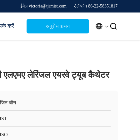
ईमेल victoria@tjrmist.com
टेलीफोन 86-22-58351817


र्क करें
अनुरोध कथन
ी एलएमए लेरिंजल एयरवे ट्यूब कैथेटर
ंजिन चीन
IST
ISO