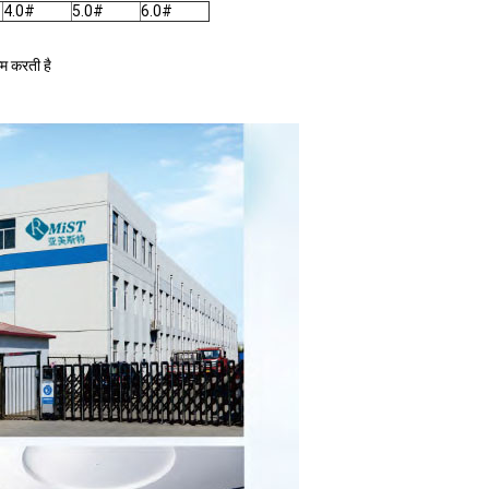
4.0#
5.0#
6.0#
म करती है