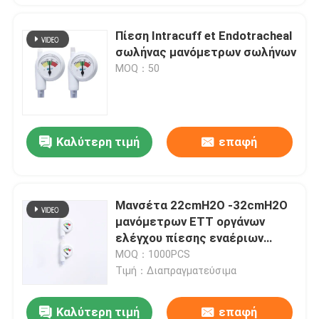
Πίεση Intracuff et Endotracheal
σωλήνας μανόμετρων σωλήνων
MOQ：50
Καλύτερη τιμή
επαφή
Μανσέτα 22cmH2O -32cmH2O
μανόμετρων ETT οργάνων
ελέγχου πίεσης εναέριων
διαδρόμων PVC
MOQ：1000PCS
Τιμή：Διαπραγματεύσιμα
Καλύτερη τιμή
επαφή