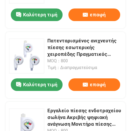
Καλύτερη τιμή
επαφή
Σχετικά με εμάς
Γύρος εργοστασίων
Πατενταρισμένος ανιχνευτής
πίεσης εσωτερικής
Ποιοτικός έλεγχος
χειροπέδης Πραγματικός
χρονικός ανιχνευτής υλικό PVC
MOQ：800
Σημαντικό CE Προσφορά OEM
Τιμή：Διαπραγματεύσιμα
επαφή
ODM
Καλύτερη τιμή
επαφή
Νέα
Όλες οι περιπτώσεις
Εργαλείο πίεσης ενδοτραχείου
σωλήνα Ακριβής ψηφιακή
ανάγνωση Μονιτήρα πίεσης
Ζητήστε ένα απόσπασμα
ενδοαντελοειδούς
MOQ：800