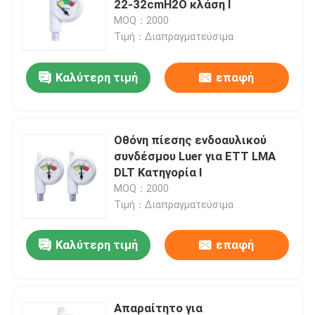
22-32cmH2O κλάση I
MOQ：2000
Βρογχικός Blocker σωλήνας
Τιμή：Διαπραγματεύσιμα
Καλύτερη τιμή
επαφή
Καθετήρας αναρρόφησης
Τηλεοπτικές Intubation συσκευές
Οθόνη πίεσης ενδοαυλικού
συνδέσμου Luer για ETT LMA
Oropharyngeal σωλήνας εναέριων διαδρόμων
DLT Κατηγορία I
MOQ：2000
Τιμή：Διαπραγματεύσιμα
PPE προσωπικού προστατευτικού εξοπλισμού
Καλύτερη τιμή
επαφή
Αναισθητικά
Συστατικά του ενδοτραχείου σωλήνα
Απαραίτητο για