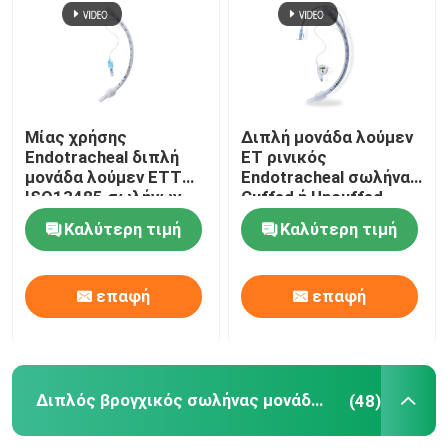
Μίας χρήσης
Διπλή μονάδα λούμεν
Endotracheal διπλή
ET ρινικός
μονάδα λούμεν ETT
Endotracheal σωλήνας
ISO13485 σωλήνων
Cuffed ή Uncuffed
Orotracheal
Καλύτερη τιμή
Καλύτερη τιμή
επικυρωμένη
επαφή
επαφή
Διπλός βρογχικός σωλήνας μονάδων λούμεν
(48)