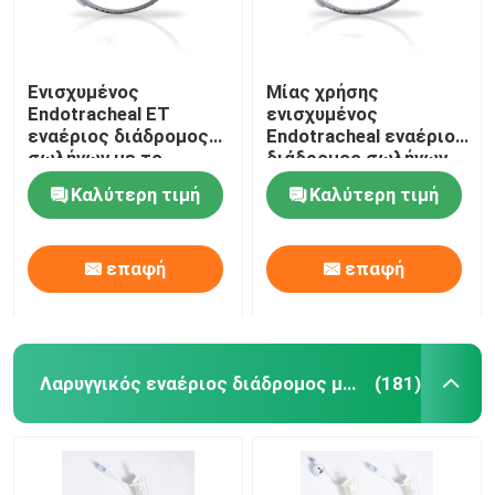
Ενισχυμένος
Μίας χρήσης
Endotracheal ET
ενισχυμένος
εναέριος διάδρομος
Endotracheal εναέριος
σωλήνων με το
διάδρομος σωλήνων
όργανο ελέγχου
ETT με την ένδειξη
Καλύτερη τιμή
Καλύτερη τιμή
πίεσης Intracuff
των φυσαλίδων
επαφή
επαφή
Λαρυγγικός εναέριος διάδρομος μασκών
(181)