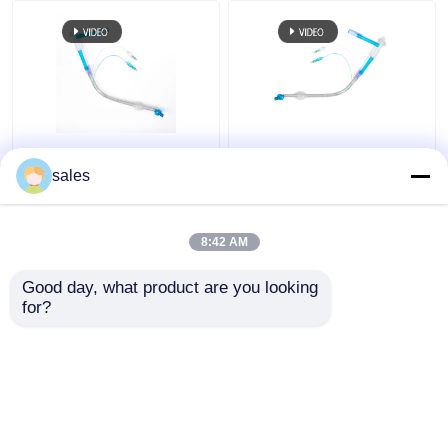
FR28-FR41
ODM βρογχικός
Endotracheal διπλή
σωλήνας μονάδων
sales
μονάδων λούμεν
λούμεν Cuffed διπλός
συσκευή καννουλών
για Tracheostomy
σωλήνων Tracheal
8:42 AM
Καλύτερη τιμή
Καλύτερη τιμή
Good day, what product are you looking 
for?
επαφή
επαφή
Δείτε περισσότερων