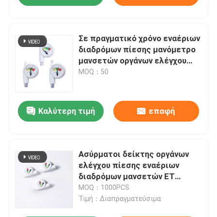
Σε πραγματικό χρόνο εναέριων
διαδρόμων πίεσης μανόμετρο
μανσετών οργάνων ελέγχου
μίας χρήσης
MOQ：50
Καλύτερη τιμή
επαφή
Ασύρματοι δείκτης οργάνων
ελέγχου πίεσης εναέριων
διαδρόμων μανσετών ET
μανόμετρο μανσετών σωλήνων
MOQ：1000PCS
Τιμή：Διαπραγματεύσιμα