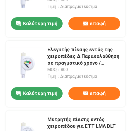
πιστοποιημένο ISO CE
Τιμή：Διαπραγματεύσιμα
ET εναέριος διάδρομος σωλήνων
Καλύτερη τιμή
επαφή
Λαρυγγικός εναέριος διάδρομος μασκών
Ελεγκτής πίεσης εντός της
Nasopharyngeal σωλήνας εναέριων διαδρόμων
χειροπέδες ∆ Παρακολούθηση
σε πραγματικό χρόνο /
Ασφαλής σφράγιση για ETT &
MOQ：800
Μίας χρήσης Endotracheal σωλήνας
LMA
Τιμή：Διαπραγματεύσιμα
Διπλός βρογχικός σωλήνας μονάδων λούμεν
Καλύτερη τιμή
επαφή
Όργανο ελέγχου πίεσης εναέριων διαδρόμων
Μετρητής πίεσης εντός
χειροπέδου για ETT LMA DLT
Μανόμετρο πίεσης μανσετών