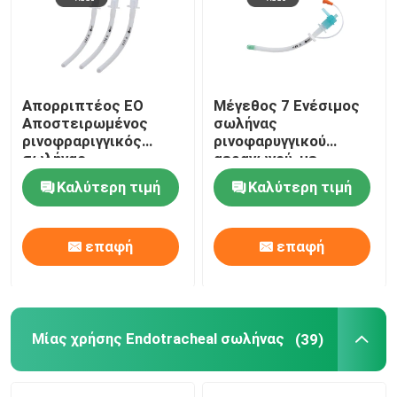
Απορριπτέος EO
Μέγεθος 7 Ενέσιμος
Αποστειρωμένος
σωλήνας
ρινοφραριγγικός
ρινοφαρυγγικού
σωλήνας
αεραγωγού, με
αναπνευστικών οδών
υποστήριξη
Καλύτερη τιμή
Καλύτερη τιμή
Μέγεθος 7 Για
προσαρμοσμένης
νεογέννητο βρέφος
ODM
επαφή
επαφή
Μίας χρήσης Endotracheal σωλήνας
(39)