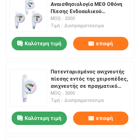
Αναισθησιολογία ΜΕΘ Οθόνη
Πίεσης Ενδοαυλικού
Κατατήρες OEM
Αεραγωγού Ακριβής
MOQ：2000
Παρακολούθηση Όλων των
Τιμή：Διαπραγματεύσιμα
Επωνυμιών ETT LMA DLT
Διασωλήνωσης
Καλύτερη τιμή
επαφή
Πατενταρισμένος ανιχνευτής
πίεσης εντός της χειροπέδες,
ανιχνευτής σε πραγματικό
χρόνο για ICU ETT Tube
MOQ：3000
Wireless Gauge
Τιμή：Διαπραγματεύσιμα
Καλύτερη τιμή
επαφή