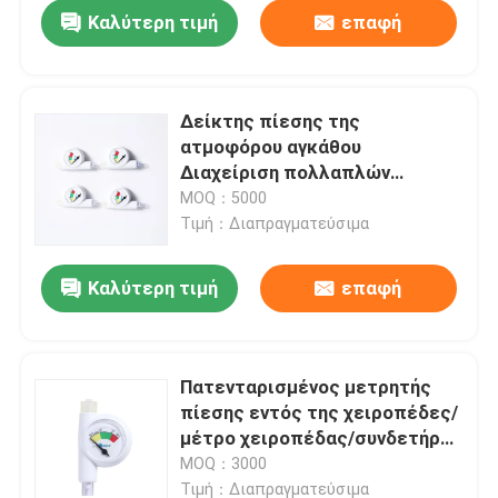
Καλύτερη τιμή
επαφή
Δείκτης πίεσης της
ατμοφόρου αγκάθου
∆ιαχείριση πολλαπλών
σωλήνων / συνεχής απεικόνιση
MOQ：5000
/ Πιστοποιημένο CE
Τιμή：Διαπραγματεύσιμα
Καλύτερη τιμή
επαφή
Αρχική Σελίδα
Πατενταρισμένος μετρητής
πίεσης εντός της χειροπέδες/
Προϊόντα
μέτρο χειροπέδας/συνδετήρας
Lumer/Τάξη I CE ISO13485
MOQ：3000
πιστοποιημένος
Εμφάνιση VR
Τιμή：Διαπραγματεύσιμα