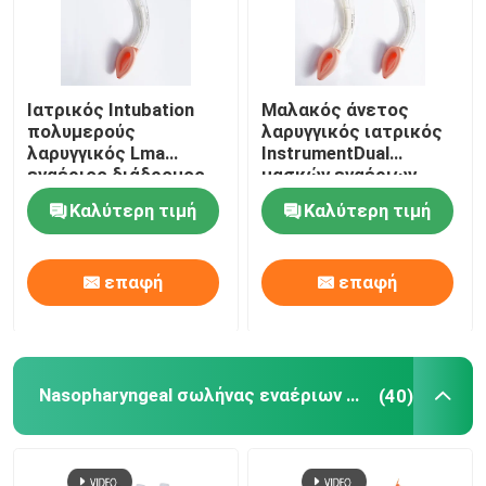
Ιατρικός Intubation
Μαλακός άνετος
πολυμερούς
λαρυγγικός ιατρικός
λαρυγγικός Lma
InstrumentDual
εναέριος διάδρομος
μασκών εναέριων
μασκών σωλήνων για
διαδρόμων LMA
Καλύτερη τιμή
Καλύτερη τιμή
τη χειρουργική
εναέριος διάδρομος
επέμβαση
μασκών μονάδων
λούμεν λαρυγγικός
επαφή
επαφή
Nasopharyngeal σωλήνας εναέριων διαδρόμων
(40)