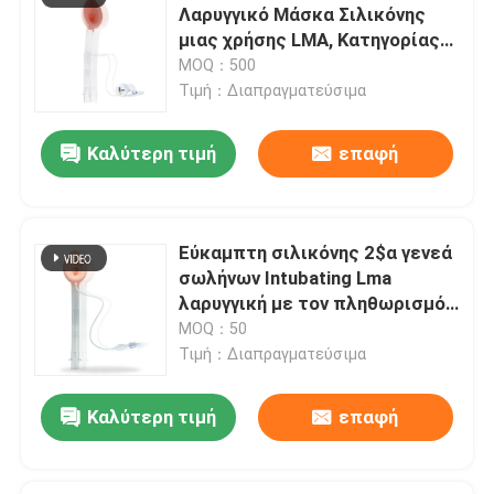
Λαρυγγικό Μάσκα Σιλικόνης
μιας χρήσης LMA, Κατηγορίας
Κατατήρες OEM
ΙΙ, για Νεογνά
MOQ：500
Τιμή：Διαπραγματεύσιμα
Καλύτερη τιμή
επαφή
Εύκαμπτη σιλικόνης 2$α γενεά
σωλήνων Intubating Lma
λαρυγγική με τον πληθωρισμό
φυσαλίδων
MOQ：50
Τιμή：Διαπραγματεύσιμα
Καλύτερη τιμή
επαφή
Αφήστε ένα μήνυμα
We bellen je snel terug!