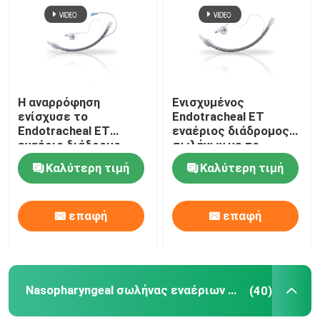
Η αναρρόφηση
Ενισχυμένος
ενίσχυσε το
Endotracheal ET
Endotracheal ET
εναέριος διάδρομος
εναέριο διάδρομο
σωλήνων με το
Cuffed ISO13485
όργανο ελέγχου
Καλύτερη τιμή
Καλύτερη τιμή
σωλήνων
πίεσης Intracuff
πιστοποιημένο
επαφή
επαφή
Nasopharyngeal σωλήνας εναέριων διαδρόμων
(40)