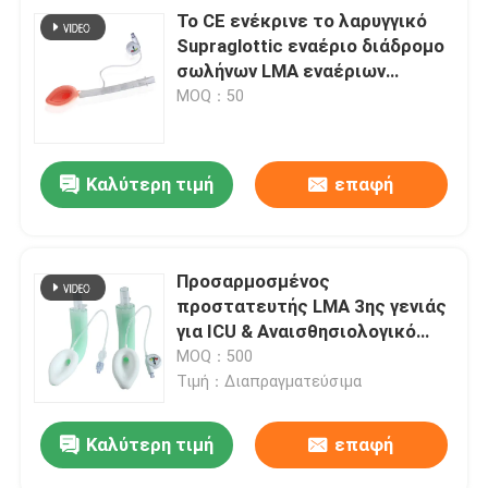
Το CE ενέκρινε το λαρυγγικό
Supraglottic εναέριο διάδρομο
σωλήνων LMA εναέριων
διαδρόμων μασκών
MOQ：50
Καλύτερη τιμή
επαφή
Προσαρμοσμένος
προστατευτής LMA 3ης γενιάς
για ICU & Αναισθησιολογικό
υποβολή
Τμήμα
MOQ：500
Τιμή：Διαπραγματεύσιμα
Καλύτερη τιμή
επαφή