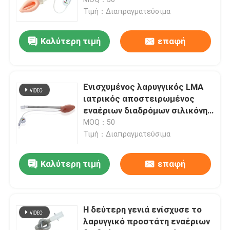
Τιμή：Διαπραγματεύσιμα
ET εναέριος διάδρομος σωλήνων
Καλύτερη τιμή
επαφή
Λαρυγγικός εναέριος διάδρομος μασκών
Ενισχυμένος λαρυγγικός LMA
Nasopharyngeal σωλήνας εναέριων διαδρόμων
ιατρικός αποστειρωμένος
εναέριων διαδρόμων σιλικόνης
Supraglottic
MOQ：50
Μίας χρήσης Endotracheal σωλήνας
Τιμή：Διαπραγματεύσιμα
Διπλός βρογχικός σωλήνας μονάδων λούμεν
Καλύτερη τιμή
επαφή
Όργανο ελέγχου πίεσης εναέριων διαδρόμων
Η δεύτερη γενιά ενίσχυσε το
λαρυγγικό προστάτη εναέριων
Μανόμετρο πίεσης μανσετών