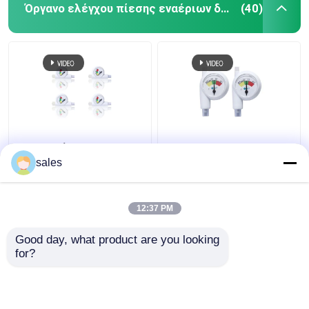
Όργανο ελέγχου πίεσης εναέριων διαδρόμων
(40)
Μίας χρήσης Intracuff
Πίεση Intracuff et
μανόμετρο οργάνων
Endotracheal σωλήνας
sales
ελέγχου πίεσης
μανόμετρων σωλήνων
εναέριων διαδρόμων
DLT
12:37 PM
Καλύτερη τιμή
Καλύτερη τιμή
Good day, what product are you looking 
for?
επαφή
επαφή