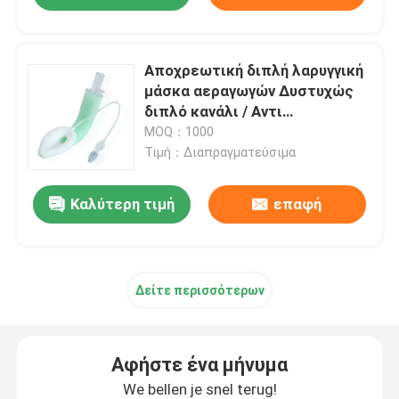
Αποχρεωτική διπλή λαρυγγική
μάσκα αεραγωγών ∆υστυχώς
διπλό κανάλι / Αντι
∆ημοσίευση-CE (MDR)
MOQ：1000
ISO13485
Τιμή：Διαπραγματεύσιμα
Καλύτερη τιμή
επαφή
Δείτε περισσότερων
Αφήστε ένα μήνυμα
We bellen je snel terug!