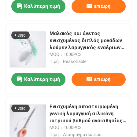
Καλύτερη τιμή
επαφή
Μαλακός και άνετος
ενισχυμένος διπλός μονάδων
λούμεν λαρυγγικός εναέριων
διαδρόμων μασκών εναέριος
MOQ：1000PCS
διάδρομος μασκών Intubating
Τιμή：Reasonable
λαρυγγικός
Καλύτερη τιμή
επαφή
Αρχική Σελίδα
Ενισχυμένη αποστειρωμένη
γενική λαρυγγική σιλικόνη
Προϊόντα
ιατρικού βαθμού αναισθησίας
σωλήνων Lma
MOQ：1000PCS
Εμφάνιση VR
Τιμή：Διαπραγματεύσιμα