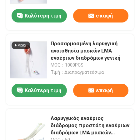
Καλύτερη τιμή
επαφή
Σχετικά με εμάς
Γύρος εργοστασίων
Προσαρμοσμένη λαρυγγική
αναισθησία μασκών LMA
Ποιοτικός έλεγχος
εναέριων διαδρόμων γενική
MOQ：1000PCS
Τιμή：Διαπραγματεύσιμα
επαφή
Καλύτερη τιμή
επαφή
Νέα
Όλες οι περιπτώσεις
Λαρυγγικός εναέριος
διάδρομος προστάτη εναέριων
διαδρόμων LMA μασκών
Ζητήστε ένα απόσπασμα
σιλικόνης ιατρικού βαθμού
MOQ：50