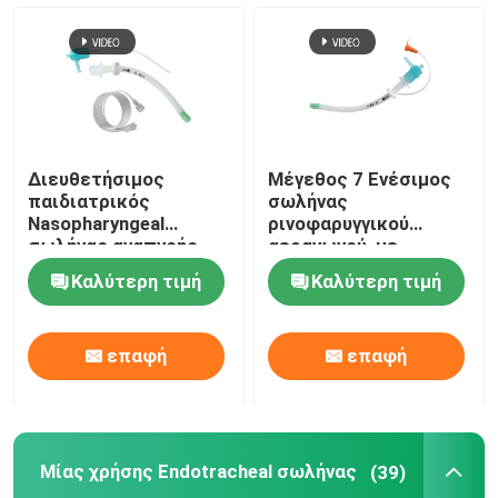
Διευθετήσιμος
Μέγεθος 7 Ενέσιμος
παιδιατρικός
σωλήνας
Nasopharyngeal
ρινοφαρυγγικού
σωλήνας αναπνοής
αεραγωγού, με
εναέριων διαδρόμων
υποστήριξη
Καλύτερη τιμή
Καλύτερη τιμή
NPA με τη μαλακή
προσαρμοσμένης
άκρη
ODM
επαφή
επαφή
Μίας χρήσης Endotracheal σωλήνας
(39)