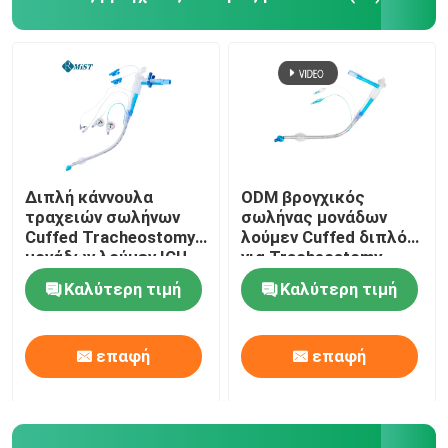
Διπλή κάννουλα
ODM βρογχικός
τραχειών σωλήνων
σωλήνας μονάδων
Cuffed Tracheostomy
λούμεν Cuffed διπλός
μονάδων λούμεν ICU
για Tracheostomy
Καλύτερη τιμή
Καλύτερη τιμή
επαφή
επαφή