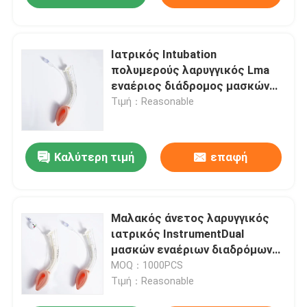
Ιατρικός Intubation
πολυμερούς λαρυγγικός Lma
εναέριος διάδρομος μασκών
σωλήνων για τη χειρουργική
Τιμή：Reasonable
επέμβαση
Καλύτερη τιμή
επαφή
Μαλακός άνετος λαρυγγικός
ιατρικός InstrumentDual
μασκών εναέριων διαδρόμων
LMA εναέριος διάδρομος
MOQ：1000PCS
μασκών μονάδων λούμεν
Τιμή：Reasonable
λαρυγγικός