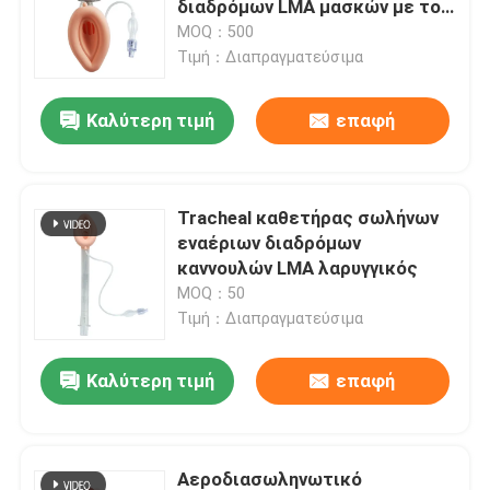
διαδρόμων LMA μασκών με το
πειραματικό μπαλόνι
MOQ：500
Βρογχικός Blocker σωλήνας
Τιμή：Διαπραγματεύσιμα
Καλύτερη τιμή
επαφή
Καθετήρας αναρρόφησης
Τηλεοπτικές Intubation συσκευές
Tracheal καθετήρας σωλήνων
εναέριων διαδρόμων
Oropharyngeal σωλήνας εναέριων διαδρόμων
καννουλών LMA λαρυγγικός
MOQ：50
Τιμή：Διαπραγματεύσιμα
PPE προσωπικού προστατευτικού εξοπλισμού
Καλύτερη τιμή
επαφή
Αναισθητικά
Συστατικά του ενδοτραχείου σωλήνα
Αεροδιασωληνωτικό