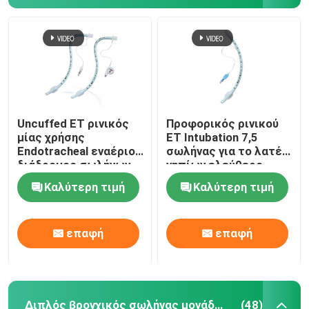
Uncuffed ET ρινικός
Προφορικός ρινικού
μίας χρήσης
ET Intubation 7,5
Endotracheal εναέριος
σωλήνας για το λατέξ
διάδρομος σωλήνων
νηπίων ελεύθερο
για το χειρουργικό
Καλύτερη τιμή
Καλύτερη τιμή
cOem
επαφή
επαφή
Διπλός βρογχικός σωλήνας μονάδων λούμεν
(48)