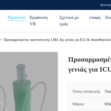
ηλεκτρο
Προϊόντα
Εμφάνιση
Σχετικά με
επαφή
Εκ
VR
εμάς
>
Προσαρμοσμένος προστατευτής LMA 3ης γενιάς για ICU & Αναισθησιολο
Προσαρμοσμέν
γενιάς για I
Τόπος καταγωγής
Tia
Μάρκα
RM