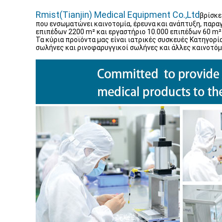
Rmist(Tianjin) Medical Equipment Co.,Ltd
βρίσκε
που ενσωματώνει καινοτομία, έρευνα και ανάπτυξη, παρα
επιπέδων 2200 m² και εργαστήριο 10.000 επιπέδων 60 m²
Τα κύρια προϊόντα μας είναι ιατρικές συσκευές Κατηγορί
σωλήνες και ρινοφαρυγγικοί σωλήνες και άλλες καινοτόμ