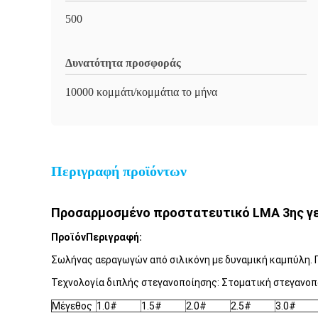
500
Δυνατότητα προσφοράς
10000 κομμάτι/κομμάτια το μήνα
Περιγραφή προϊόντων
Προσαρμοσμένο προστατευτικό LMA 3ης γεν
Προϊόν
Περιγραφή:
Σωλήνας αεραγωγών από σιλικόνη με δυναμική καμπύλη. Γ
Τεχνολογία διπλής στεγανοποίησης: Στοματική στεγανοπ
Μέγεθος
1.0#
1.5#
2.0#
2.5#
3.0#