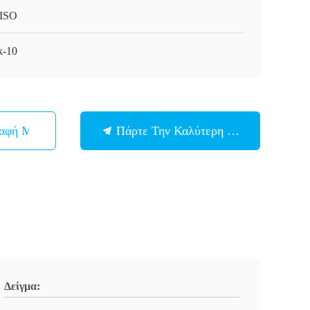
ISO
-10
παφή Με
Πάρτε Την Καλύτερη Τιμή
Δείγμα: