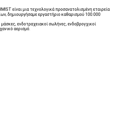
Η RMIST είναι μια τεχνολογικά προσανατολισμένη εταιρεία
ίων, δημιουργήσαμε εργαστήριο καθαρισμού 100.000
ς μάσκες, ενδοτραχειακοί σωλήνες, ενδοβρογχικοί
χανικό αερισμό.