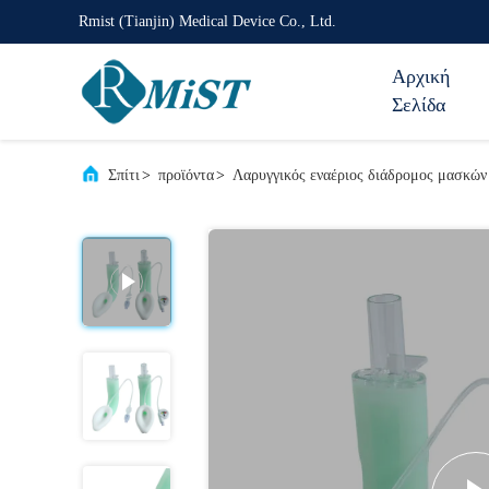
Rmist (Tianjin) Medical Device Co., Ltd.
Αρχική
Σελίδα
Σπίτι
>
προϊόντα
>
Λαρυγγικός εναέριος διάδρομος μασκών