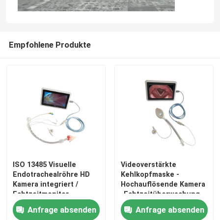
Empfohlene Produkte
ISO 13485 Visuelle
Videoverstärkte
Endotrachealröhre HD
Kehlkopfmaske -
Kamera integriert /
Hochauflösende Kamera
Echtzeitmonitor -
-Echtzeitüberwachung -
Schnelle Intubation
Klare
Anfrage absenden
Anfrage absenden
Atemwegsvisualisierung