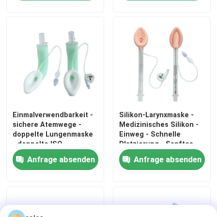
- ISO13485
Einmalverwendbarkeit -
Silikon-Larynxmaske -
sichere Atemwege -
Medizinisches Silikon -
doppelte Lungenmaske
Einweg - Schnelle
- doppelte ISO-
Platzierung - Sanftes
Startseite
Zertifizierung - OEM-
Einführen - CE ISO-
Anfrage absenden
Anfrage absenden
ODM
Zertifizierung
Produkte
VR Show