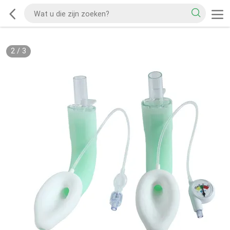
2
/
3