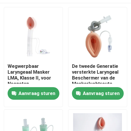
Wegwerpbaar
De tweede Generatie
Laryngeaal Masker
versterkte Laryngeal
LMA, Klasse II, voor
Beschermer van de
Neonaten
Maskerluchtroute
LMA met ProefBalloon
Thuis
Aanvraag sturen
Aanvraag sturen
Producten
VR-show