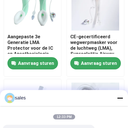
Over ons
Fabrieksreis
Aangepaste 3e
CE-gecertificeerd
Generatie LMA
wegwerpmasker voor
Protector voor de IC
de luchtweg (LMA),
Kwaliteitscontrole
en Anesthesiologie
Supraglottic Airway
Device
Aanvraag sturen
Aanvraag sturen
Contacteer ons
nieuws
sales
Alle Gevallen
12:33 PM
Vraag een offerte aan