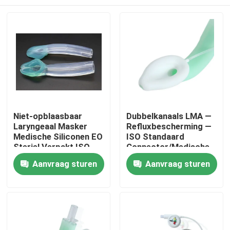
Niet-opblaasbaar
Dubbelkanaals LMA —
Laryngeaal Masker
Refluxbescherming —
Medische Siliconen EO
ISO Standaard
Steriel Verpakt ISO
Connector/Medische
Gecertificeerd
Siliconen
Thuis
Aanvraag sturen
Aanvraag sturen
Structuur/CE ISO
Producten
VR-show