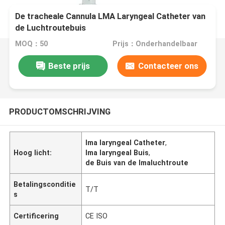
De tracheale Cannula LMA Laryngeal Catheter van
de Luchtroutebuis
MOQ：50
Prijs：Onderhandelbaar
Beste prijs
Contacteer ons
PRODUCTOMSCHRIJVING
lma laryngeal Catheter
,
Hoog licht:
lma laryngeal Buis
,
de Buis van de lmaluchtroute
Betalingsconditie
T/T
s
Certificering
CE ISO