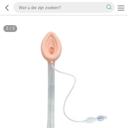
2
/
3