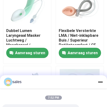
Over ons
Fabrieksreis
Dubbel Lumen
Flexibele Versterkte
Laryngeaal Masker
LMA / Niet-inklapbare
Luchtweg /
Buis / Superieur
Kwaliteitscontrole
Maagkanaal /
Patiëntcomfort / CE
Medische Siliconen
ISO Gecertificeerd
Aanvraag sturen
Aanvraag sturen
Structuur/CE ISO
Contacteer ons
Vraag een offerte aan
sales
ET Buisluchtroute
7:52 PM
Laryngeal Maskerluchtroute