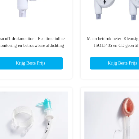
tracuff-drukmonitor - Realtime inline-
Manschetdrukmeter. Kleursig
onitoring en betrouwbare afdichting
ISO13485 en CE gecertif
voor ETT en LMA
Krijg Beste Prijs
Krijg Beste Prijs