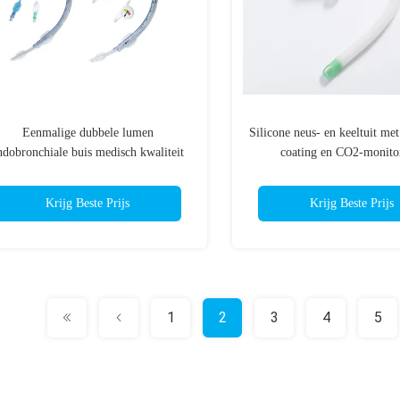
Eenmalige dubbele lumen
Silicone neus- en keeltuit met
ndobronchiale buis medisch kwaliteit
coating en CO2-monito
PVC CE & ISO gecertificeerd
Krijg Beste Prijs
Krijg Beste Prijs
1
2
3
4
5