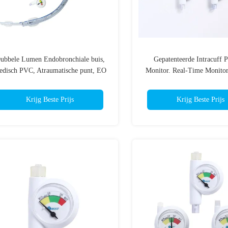
ubbele Lumen Endobronchiale buis,
Gepatenteerde Intracuff P
edisch PVC, Atraumatische punt, EO
Monitor. Real-Time Monito
Steriele, Ondersteuning OEM ODM
materiaal, CE gemarkeer
Aanpassing & maat aanpassing
ODM beschikbaar.
Krijg Beste Prijs
Krijg Beste Prijs