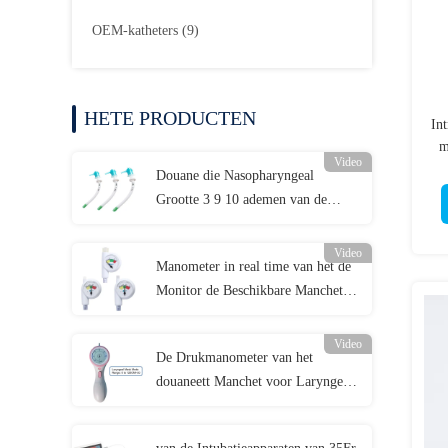
OEM-katheters
(9)
HETE PRODUCTEN
In
m
Video
Douane die Nasopharyngeal
Grootte 3 9 10 ademen van de
Luchtroutebuis
Video
Manometer in real time van het de
Monitor de Beschikbare Manchet
van de Luchtroutedruk
Video
De Drukmanometer van het
douaneett Manchet voor Laryngeal
Maskerluchtroute 0-120cmH2O