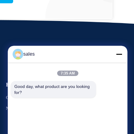
sales
7:35 AM
Evenementen
Good day, what product are you looking 
Verzoek Een Citaat
for?
Gevallen
TEL. 86-22-58351817
Nieuws
Fax 86-22-58351188


