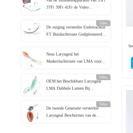
van de Intubatieapparaten van 35Fr
37Fr 39Fr 41Fr de Video
Endobronchial Buis met Camera
Video
De zuiging versterkte Endotracheal
ET Buisluchtroute Gediplomeerde
Cuffed ISO13485
lu
Neus Laryngeal het
Maskerluchtroute van LMA voor
Noodsituatieafdeling
Video
OEM het Beschikbare Laryngeal
LMA Dubbele Lumen Bij
pasgeborenen van de
Maskerluchtroute
Video
De tweede Generatie versterkte
Laryngeal Beschermer van de
Maskerluchtroute LMA met
ProefBalloon