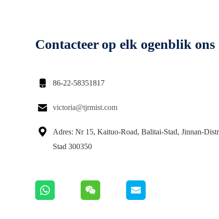
Contacteer op elk ogenblik ons

86-22-58351817

victoria@tjrmist.com

Adres: Nr 15, Kaituo-Road, Balitai-Stad, Jinnan-Distri
Stad 300350