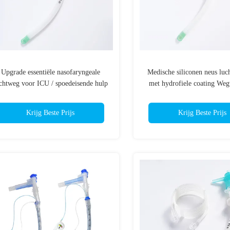
Upgrade essentiële nasofaryngeale
Medische siliconen neus luc
chtweg voor ICU / spoedeisende hulp
met hydrofiele coating We
neus- en keelwegen voor het 
Krijg Beste Prijs
Krijg Beste Prijs