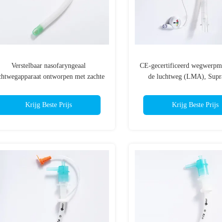
Verstelbaar nasofaryngeaal
CE-gecertificeerd wegwerpm
chtwegapparaat ontworpen met zachte
de luchtweg (LMA), Supra
beschermende tip
Airway Device
Krijg Beste Prijs
Krijg Beste Prijs