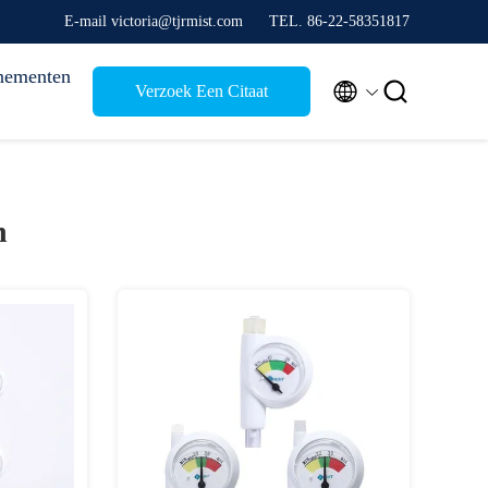
E-mail victoria@tjrmist.com
TEL. 86-22-58351817
nementen


Verzoek Een Citaat
n