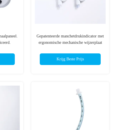
naalpaneel.
Gepatenteerde manchetdrukindicator met
iceerd.
ergonomische mechanische wijzerplaat
ISO & CE gecertificeerd
Krijg Beste Prijs