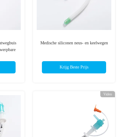
htwegbuis
Medische siliconen neus- en keelwegen
gwerpbare
ziekenhuis
Krijg Beste Prijs
Video