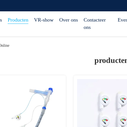
s
Producten
VR-show
Over ons
Contacteer
Eve
ons
Online
producte