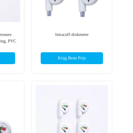
ressure
Intracuff-drukmeter
ring, PVC
d, OEM &
Krijg Beste Prijs