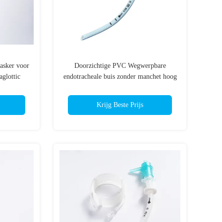
asker voor
Doorzichtige PVC Wegwerpbare
glottic
endotracheale buis zonder manchet hoog
elastisch ETT voor kinderen
Krijg Beste Prijs