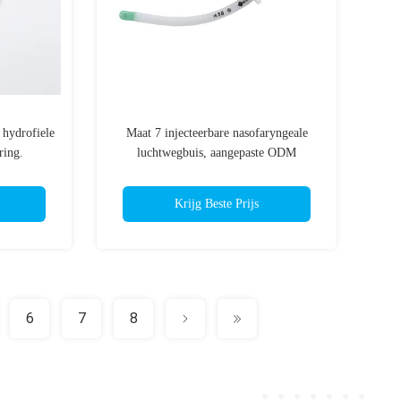
 hydrofiele
Maat 7 injecteerbare nasofaryngeale
ring.
luchtwegbuis, aangepaste ODM
ondersteund
Krijg Beste Prijs
6
7
8