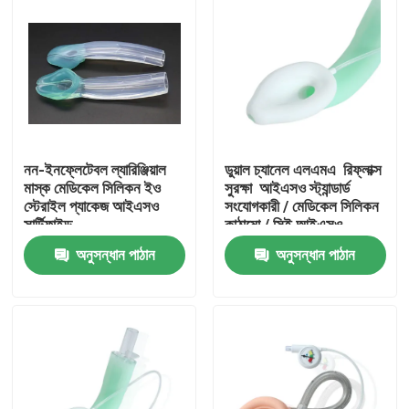
নন-ইনফ্লেটেবল ল্যারিঞ্জিয়াল
ডুয়াল চ্যানেল এলএমএ ️ রিফ্লাক্স
মাস্ক মেডিকেল সিলিকন ইও
সুরক্ষা ️ আইএসও স্ট্যান্ডার্ড
স্টেরাইল প্যাকেজ আইএসও
সংযোগকারী / মেডিকেল সিলিকন
সার্টিফাইড
কাঠামো / সিই আইএসও
অনুসন্ধান পাঠান
অনুসন্ধান পাঠান
বাড়ি
পণ্য
VR প্রদর্শন