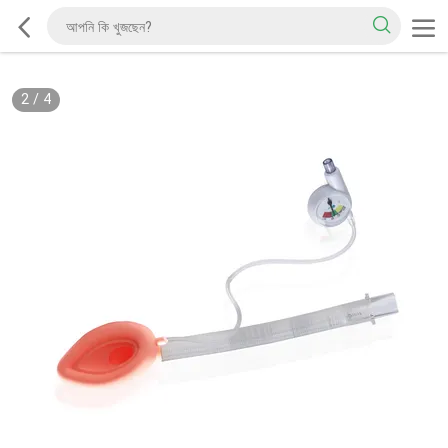
2
/
4