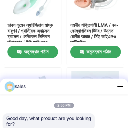
আমাদের সম্পর্কে
ডাবল লুমেন ল্যারিন্জিয়াল মাস্ক
নমনীয় শক্তিশালী LMA / নন-
বায়ুপথ / গ্যাস্ট্রিক অ্যাক্সেস
কোল্যাপসিবল টিউব / উন্নত
কারখানা ভ্রমণ
চ্যানেল / মেডিকেল সিলিকন
রোগীর আরাম / সিই আইএসও
স্ট্রাকচার / সিই আইএসও
সার্টিফাইড
অনুসন্ধান পাঠান
অনুসন্ধান পাঠান
মান নিয়ন্ত্রণ
আমাদের সাথে যোগাযোগ করুন
sales
উদ্ধৃতির জন্য আবেদন
2:50 PM
ইটি টিউব এয়ারওয়ে
Good day, what product are you looking 
for?
ল্যারিঞ্জিয়াল মাস্ক এয়ারওয়ে
শক্তিশালী স্বরযন্ত্র মাস্ক
শক্তিশালী সিলিকন ল্যারিঞ্জিয়াল