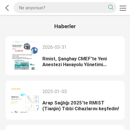
Haberler
2026-03-31
Rmist, Şanghay CMEF'te Yeni
Anestezi Havayolu Yönetimi
Ürünlerini Tanıtıyor! 9-12 Nisan
tarihleri arasında 6.2Z19 numaralı
stantta bizi ziyaret edin!
2025-01-03
Arap Sağlığı 2025'te RMIST
(Tianjin) Tıbbi Cihazlarını keşfedin!