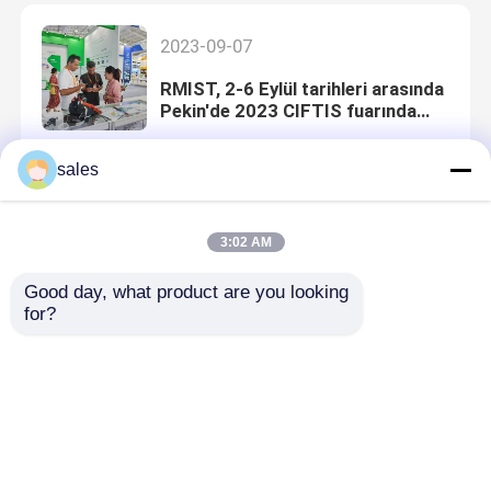
2023-09-07
RMIST, 2-6 Eylül tarihleri arasında
Pekin'de 2023 CIFTIS fuarında
sergilendi.
sales
2023-06-25
3:02 AM
21 - 23 Haziran 2023 RMIST,
Miami, ABD'de düzenlenen FIME
Good day, what product are you looking 
2023'e katıldı
for?
2023-06-25 09:23:38
23-26 Mayıs 2023 tarihleri ​​
arasında Rmist, Brezilya'da
düzenlenen Sao Paulo Uluslararası
Tıbbi Cihaz Fuarı'na katıldı.