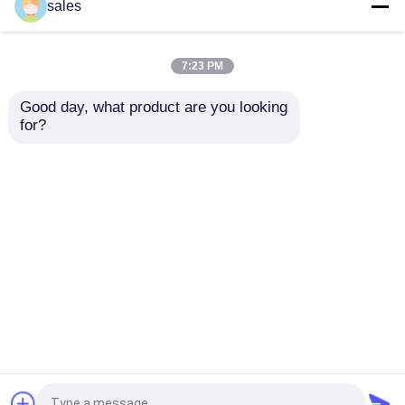
ICU Double Lumen
ODM Cuffed Double
sales
Cuffed Tracheostomy
Lumen Bronchial Tube
Tube Trachea Cannula
สำหรับ Tracheostomy
7:23 PM
ราคาถูกที่สุด
ราคาถูกที่สุด
Good day, what product are you looking 
for?
ติดต่อเรา
ติดต่อเรา
ดูเพิ่มเติม
บ้าน
เกี่ยวกับเรา
ติดต่อเรา
Desktop Site
แผนผังเว็บไซต์
นโยบายความเป็นส่วนตัว
คุณภาพ
ET Tube ทางเดินหายใจ
โรงงานในประเทศ