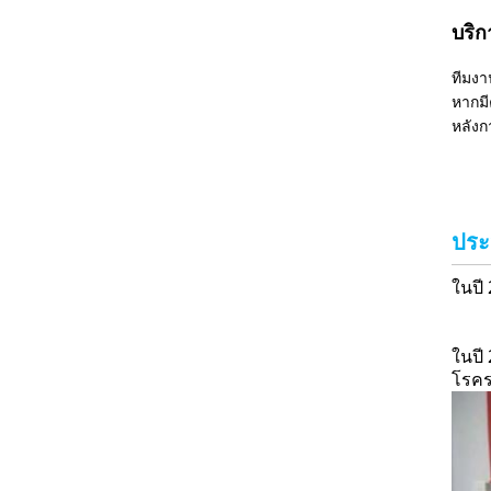
บริ
ทีมงา
หากม
หลัง
ประ
ในปี 
ในปี
โรค