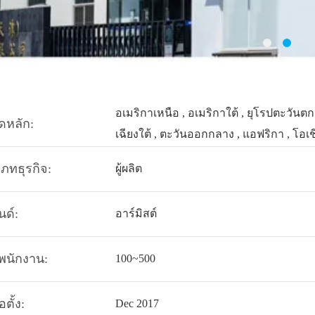
อเมริกาเหนือ , อเมริกาใต้ , ยุโรปตะวันต
ดหลัก:
เฉียงใต้ , ตะวันออกกลาง , แอฟริกา , โอเชี
ภทธุรกิจ:
ผู้ผลิต
ด์:
อาร์มิสต์
ีพนักงาน:
100~500
่อตั้ง:
Dec 2017