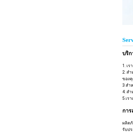
Serv
บริก
1. เร
2. สำ
ของคุ
3 สำห
4. สำ
5.เรา
การ
ผลิตภ
รับป