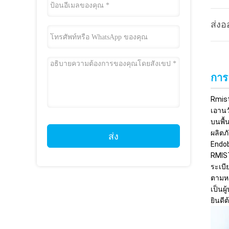
ส่งอ
กา
Rmist
เอานว
บนพื้
ผลิตภ
ส่ง
Endob
RMIST
ระเบี
ตามหล
เป็นผ
ยินดี