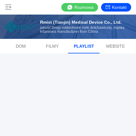
Rozmowa
Kontakt
Rmist (Tianjin) Medical Device Co., Ltd.
jakość Drogi oddechowe rurki dotchawiczej, maska ​​
krtaniowa manufacturer from China
DOM
FILMY
PLAYLIST
WEBSITE