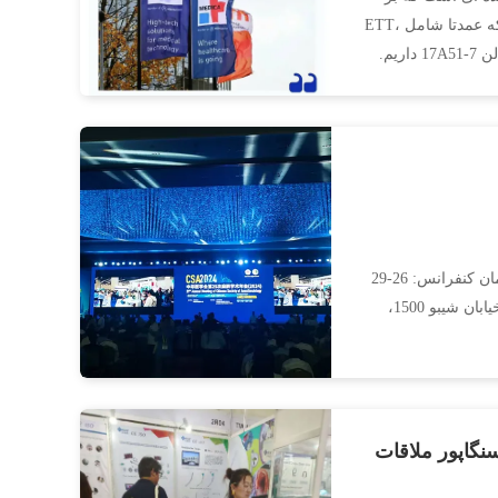
روی محصولات مدیریت راه هوایی برای برنامه های بیهوشی و ICU تمرکز دارد، که عمدتا شامل ETT،
LMA،لوله بینی و جدیدترین لوله اندوبرانشیال ترکیبی دو لومن. ما یه غرفه در سالن 17A51-7 داریم.
29مین کنفرانس سالانه بیهوشی، انجمن پزشکی چینشماره غرفه پزشکی: D06زمان کنفرانس: 26-29
سپتامبر 2024محل برگزاری: مرکز کنوانسیون نمایشگاه جهانی شانگهای (عنوان: خیابان شیبو 1500،
، با RMIST در نمایشگاه پزشکی آسیا 2024 در سنگاپور ملاقات