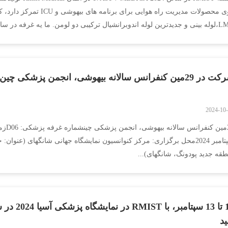
تر...
29مین کنفرانس سالانه بیهوشی، انجمن پزشکی چین
2024-10
طقه جدید پودونگ، شانگهای)...
11 تا 13 سپتامبر
ید