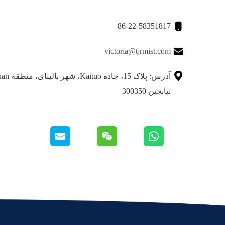

86-22-58351817

victoria@tjrmist.com

تیانجین 300350