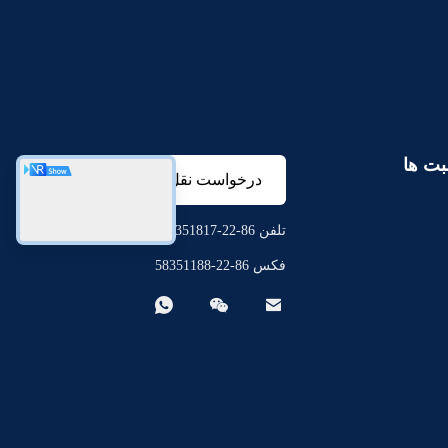
بت ها
درخواست نقل قول
تلفن 86-22-58351817
فکس 86-22-58351188


