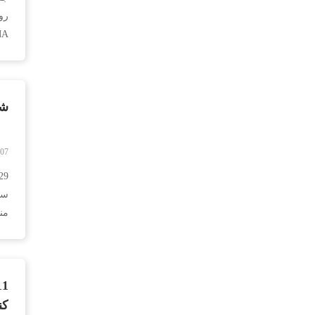
17 MEDICA 2024 در آلمان. به مش
شرکت در 
-07
من
کن