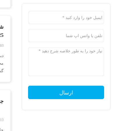
ده
2025 
-03
مح
گس
مح
ارسال
جلسه RMIST د
-13