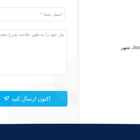
آدرس: پلاک 15، جاده Kaituo، شهر بالیتای، منطقه Jinnan، شهر
اکنون ارسال کنید