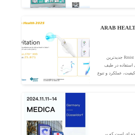
 شده اید! دستگاه پزشکی RMIST ((تیانجن) را در ARAB HEALTH
دبي در حال آمدن است، RMIST آماده استقبال از بازدیدکنندگان جهانی است! تیم Rmist جدیدترین
 استفاده در طیف
کیفیت، عملکرد و تنوع
17A51-7 MED در آلمان Rmist Medical تولیدکننده ای است که بر