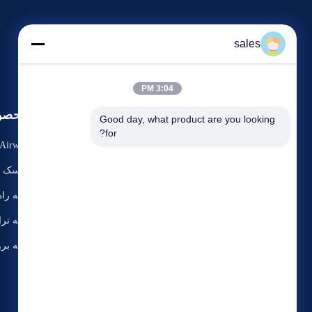
sales
3:04 PM
محصو
Good day, what product are you looking 
for?
Airway
ماسک ح
آدرس: پلاک 15، جاده Kaituo، شهر بالیتای، منطقه
لوله را
Jinnan، شهر تیانجین 300350
لوله تر
لوله بر