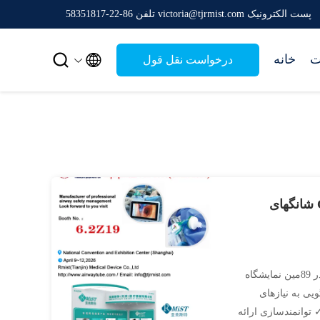
پست الکترونیک victoria@tjrmist.com
تلفن 86-22-58351817


ت
خانه
درخواست نقل قول
Rmist محصولات جدید مدیریت راه هوایی بیهوشی را در CMEF شانگهای
RMIST خوشحال است کهآخرین محصولات داروی بیهوشی راه تنفسی ثبت شدهدر 89مین نمایشگاه
ای پاسخگویی به نیازهای
 توانمندسازی ارائه