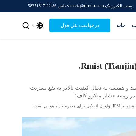
پست الکترونیک victoria@tjrmist.com
تلفن 86-22-58351817


ت
خانه
درخواست نقل قول
Rmist (Tianjin)
و همیشه به دنبال کیفیت بالاتر به نفع بشریت
در زمینه فشار میکرو کاف"