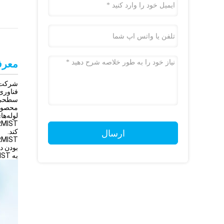
معرف
سطحی به مساحت 2200 متر مرب
لوله‌ها
کند.
ارسال
بودن د
به RMIST برای آینده برد-برد خوش آمدید!