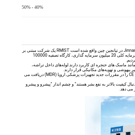
40% - 50%
شرکت تجهیزات پزشکی Rmist (Tianjin) با مسئولیت محدود در پارک صنعتی Jinnan Balitai در تیانجین چین واقع شده است.RMIST یک شرکت مبتنی بر
فناوری است که نوآوری، تحقیق و توسعه، بازاریابی تولید و فروش را ادغام می کند.با سرمایه کلی 20 میلیون سرمایه گذاری، کارگاه تصفیه 100000
 در مدیریت راه های هوایی مانند ماسک های حنجره ای کاربرد دارند.لوله‌های داخل تراشه،
ر بیهوشی و تهویه‌های مکانیکی قرار دارند.
RMIST مطابق با الزامات ISO13485 و GMP در تولید است و اولاً گواهینامه های علامت CE را در مقررات جدید تجهیزات پزشکی اروپا (MDR) دریافت می
ال کیفیت بالاتر به نفع بشر هستند" و چشم انداز "پیشرو و پیشرو
 می دهد.