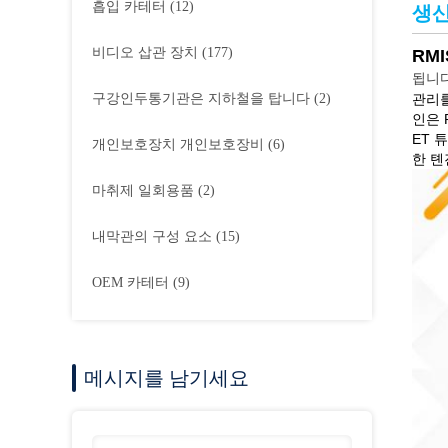
흡입 카테터
(12)
생산
비디오 삽관 장치
(177)
RMI
됩니다
구강인두통기관은 지하철을 탑니다
(2)
관리를
인은 
ET 
개인보호장치 개인보호장비
(6)
한 톈
마취제 일회용품
(2)
내막관의 구성 요소
(15)
OEM 카테터
(9)
메시지를 남기세요