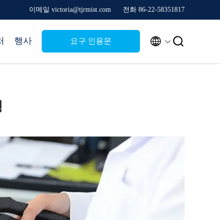
이메일 victoria@tjrmist.com
전화 86-22-58351817


처
행사
요구 인용문
행