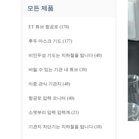
모든 제품
ET 튜브 항공로
(178)
후두 마스크 기도
(177)
비인두성 기도는 지하철을 탑니다
(40)
버릴 수 있는 기관 내 튜브
(39)
이중 관식 기관지
(48)
항공로 압력 모니터
(40)
소맷부리 압력 압력계
(21)
기관지 차단기는 지하철을 탑니다
(18)