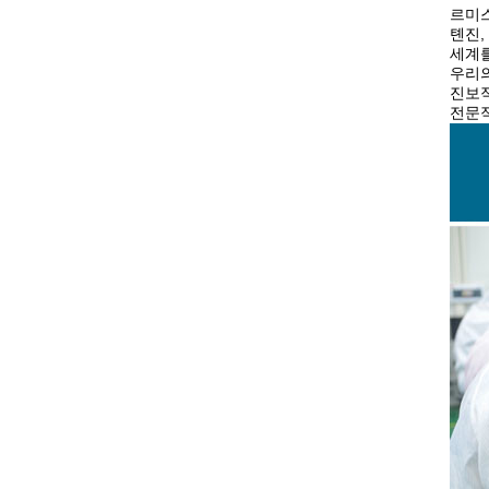
르미스
톈진,
세계를
우리의
진보적
전문적