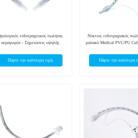
ρολογικός ενδοτραχειικός σωλήνας
Νύκτιος ενδοτραχιακός σωλ
αεραγωγών - Σημειώσεις υψηλής
μαλακό Medical PVC/PU Cuf
ορατότητας - Ευέλικτος/ CE ISO
Πάρτε την καλύτερη τιμή
Πάρτε την καλύτερη τ