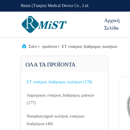
Rmist (Tianjin) Medical Device Co., Ltd.
Αρχική
Σελίδα
Σπίτι
>
προϊόντα
>
ET εναέριος διάδρομος σωλήνων
ΟΛΑ ΤΑ ΠΡΟΪΟΝΤΑ
ET εναέριος διάδρομος σωλήνων
(178)
Λαρυγγικός εναέριος διάδρομος μασκών
(177)
Nasopharyngeal σωλήνας εναέριων
διαδρόμων
(40)