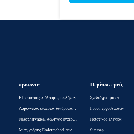
προϊόντα
Περίπου εμείς
ET εναέριος διάδρομος σωλήνων
Σχεδιάγραμμα επιχεί
ρησης
Λαρυγγικός εναέριος διάδρομος μ
Γύρος εργοστασίων
ασκών
Nasopharyngeal σωλήνας εναέριω
Ποιοτικός έλεγχος
ν διαδρόμων
Μίας χρήσης Endotracheal σωλήν
Sitemap