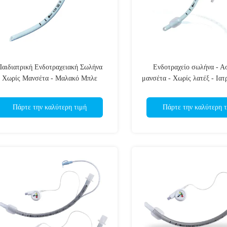
Παιδιατρική Ενδοτραχειακή Σωλήνα
Ενδοτραχείο σωλήνα - Α
Χωρίς Μανσέτα - Μαλακό Μπλε
μανσέτα - Χωρίς λατέξ - Ιατ
ατρικό PVC - Πιστοποίηση CE ISO
Διαφανείς σημειώσε
Πάρτε την καλύτερη τιμή
Πάρτε την καλύτερη τ