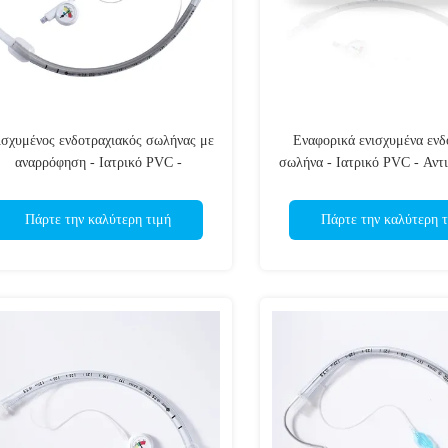
ισχυμένος ενδοτραχιακός σωλήνας με
Εναφορικά ενισχυμένα ενδ
αναρρόφηση - Ιατρικό PVC -
σωλήνα - Ιατρικό PVC - Αντι
ντιανθεκτικό - Πιστοποιημένο CE &
ΕΟ αποστειρωμένο- Πιστοπο
ISO
& ISO
Πάρτε την καλύτερη τιμή
Πάρτε την καλύτερη τ