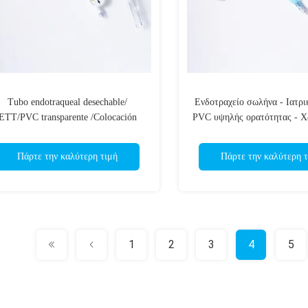
Tubo endotraqueal desechable/
Ενδοτραχείο σωλήνα - Ιατρ
ETT/PVC transparente /Colocación
PVC υψηλής ορατότητας - Χ
egura/OEM ODM aprobado por ISO
- ISO13485 CE πιστοπο
Πάρτε την καλύτερη τιμή
Πάρτε την καλύτερη τ
1
2
3
4
5