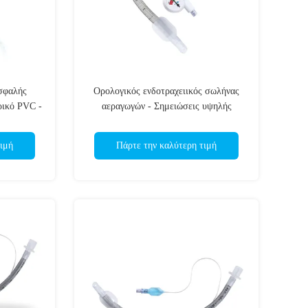
σφαλής
Ορολογικός ενδοτραχειικός σωλήνας
ρικό PVC -
αεραγωγών - Σημειώσεις υψηλής
ις
ορατότητας - Ασφαλής τοποθέτηση -
Χωρίς λατέξ - Πιστοποίηση ISO CE
ιμή
Πάρτε την καλύτερη τιμή