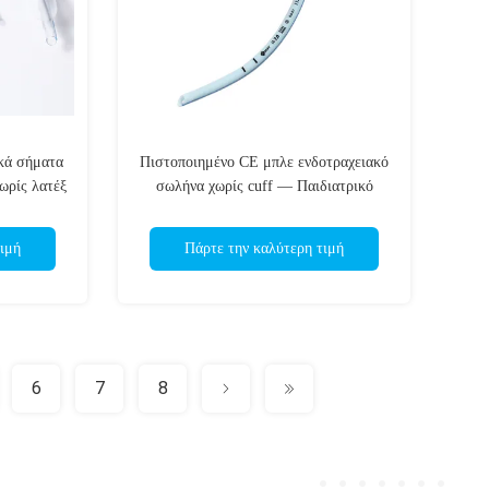
ικά σήματα
Πιστοποιημένο CE μπλε ενδοτραχειακό
ωρίς λατέξ
σωλήνα χωρίς cuff — Παιδιατρικό
ιημένο
εύρος μεγεθών/Δείκτες βάθους σε
διαφανές χρώμα - Πιστοποίηση CE ISO
ιμή
Πάρτε την καλύτερη τιμή
6
7
8