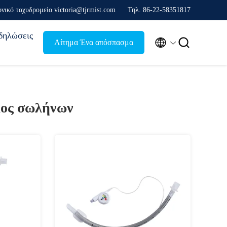
νικό ταχυδρομείο victoria@tjrmist.com
Τηλ. 86-22-58351817
δηλώσεις


Αίτημα Ένα απόσπασμα
μος σωλήνων