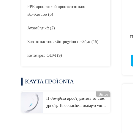
PPE προσωπικού προστατευτικού
εξοπλισμού
(6)
Αναισθητικά
(2)
Π
Συστατικά του ενδοτραχείου σωλήνα
(15)
Κατατήρες OEM
(9)
ΚΑΥΤΑ ΠΡΟΪΟΝΤΑ
Βίντεο
Η συνήθεια προσχημάτισε το μίας
χρήσης Endotracheal σωλήνα για
Intubation εναέριων διαδρόμων