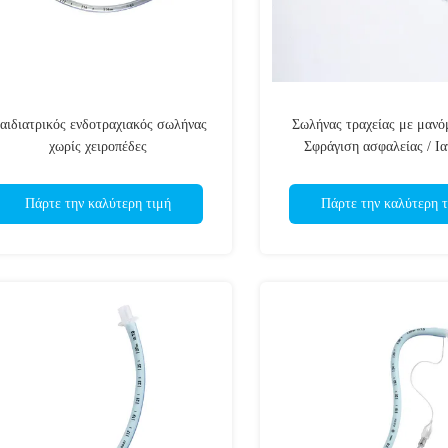
αιδιατρικός ενδοτραχιακός σωλήνας
Σωλήνας τραχείας με μαν
χωρίς χειροπέδες
Σφράγιση ασφαλείας / Ια
ποιότητας PVC/CE ISO
Πάρτε την καλύτερη τιμή
Πάρτε την καλύτερη τ