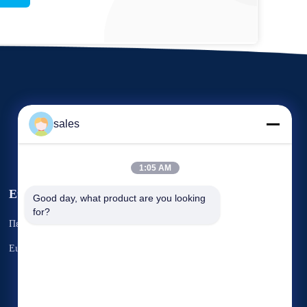
sales
1:05 AM
Εκδηλώσεις
Good day, what product are you looking 
Αίτημα Ένα
for?
Περιπτώσεις
απόσπασμα
Τηλ. 86-22-58351817
Ειδήσεις
Φαξ 86-22-58351188


