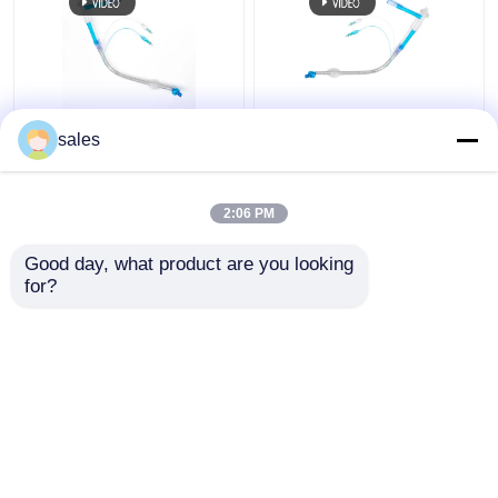
FR28-FR41
ODM Cuffed Dubbele
sales
Endotracheal Dubbel
Lumen Luchtpijptak
Tracheaal Cannula van
voor Tracheostomy
de Lumenbuis Apparaat
2:06 PM
Beste prijs
Beste prijs
Good day, what product are you looking 
for?
Contacteer ons
Contacteer ons
Bekijk meer
Thuis
Ongeveer ons
Contacteer ons
Desktop Site