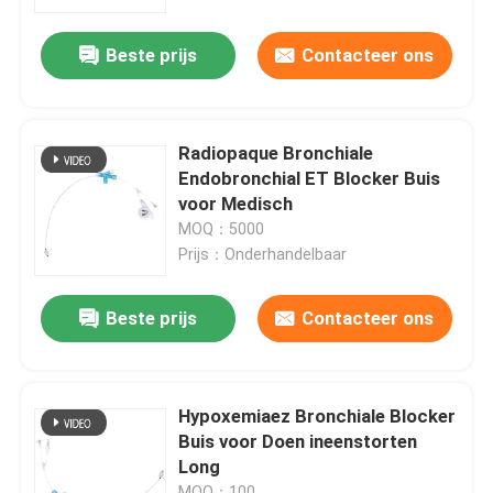
Beste prijs
Contacteer ons
Over ons
Fabrieksreis
Radiopaque Bronchiale
Endobronchial ET Blocker Buis
Kwaliteitscontrole
voor Medisch
MOQ：5000
Prijs：Onderhandelbaar
Contacteer ons
Beste prijs
Contacteer ons
nieuws
Alle Gevallen
Hypoxemiaez Bronchiale Blocker
Buis voor Doen ineenstorten
Long
Vraag een offerte aan
MOQ：100