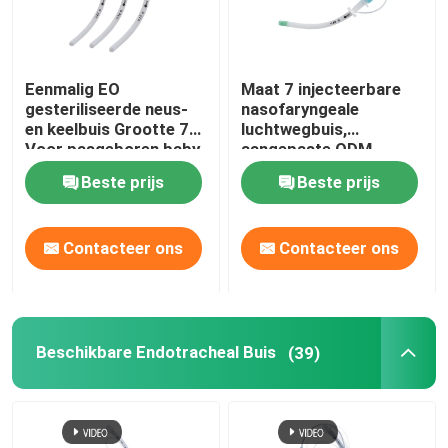
Eenmalig EO
Maat 7 injecteerbare
gesteriliseerde neus-
nasofaryngeale
en keelbuis Grootte 7
luchtwegbuis,
Voor pasgeboren baby
aangepaste ODM
ondersteund
Beste prijs
Beste prijs
Contacteer ons
Contacteer ons
Beschikbare Endotracheal Buis
(39)