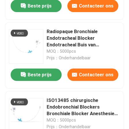
Beste prijs
Contacteer ons
Radiopaque Bronchiale
Endotracheal Blocker
Endotracheal Buis van
Uniblocker
MOQ：5000pcs
Prijs：Onderhandelbaar
Beste prijs
Contacteer ons
Thuis
ISO13485 chirurgische
Endobronchial Blockers
Producten
Bronchiale Blocker Anesthesie
7.0FR
MOQ：5000pcs
VR-show
Prijs：Onderhandelbaar