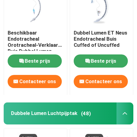
Beschikbaar
Dubbel Lumen ET Neus
Endotracheal
Endotracheal Buis
Orotracheal-Verklaard
Cuffed of Uncuffed
Buis Dubbel Lumen
ETT ISO13485
Beste prijs
Beste prijs
Contacteer ons
Contacteer ons
Dubbele Lumen Luchtpijptak
(48)