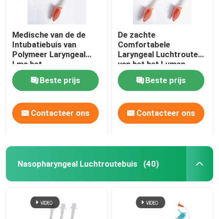
Medische van de de
De zachte
Intubatiebuis van
Comfortabele
Polymeer Laryngeal
Laryngeal Luchtroute
Lma het
van het het Lumen
Maskerluchtroute voor
Laryngeal Masker van
Beste prijs
Beste prijs
Chirurgie
de Maskerluchtroute
LMA Medische
InstrumentDual
Contacteer ons
Contacteer ons
Nasopharyngeal Luchtroutebuis
(40)