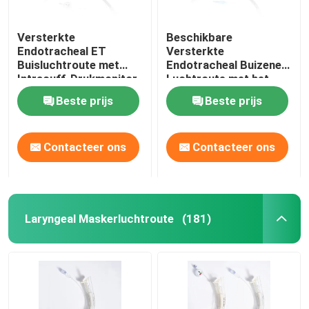
Versterkte
Beschikbare
Endotracheal ET
Versterkte
Buisluchtroute met
Endotracheal Buizenett
Intracuff-Drukmonitor
Luchtroute met het
Wijzen van op Bellen
Beste prijs
Beste prijs
Contacteer ons
Contacteer ons
Laryngeal Maskerluchtroute
(181)