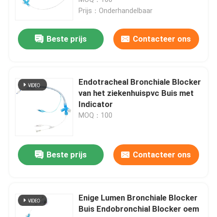
Prijs：Onderhandelbaar
ET Buisluchtroute
Beste prijs
Contacteer ons
Laryngeal Maskerluchtroute
Endotracheal Bronchiale Blocker
Nasopharyngeal Luchtroutebuis
van het ziekenhuispvc Buis met
Indicator
MOQ：100
Beschikbare Endotracheal Buis
Dubbele Lumen Luchtpijptak
Beste prijs
Contacteer ons
De Monitor van de luchtroutedruk
Enige Lumen Bronchiale Blocker
Buis Endobronchial Blocker oem
De Manometer van de manchetdruk