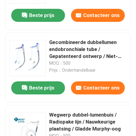
Beste prijs
Contacteer ons
Over ons
Fabrieksreis
Gecombineerde dubbellumen
endobronchiale tube /
Kwaliteitscontrole
Gepatenteerd ontwerp / Niet-
naaldrichting / Medisch PVC
MOQ：500
Prijs：Onderhandelbaar
Contacteer ons
Beste prijs
Contacteer ons
nieuws
Alle Gevallen
Wegwerp dubbel-lumenbuis /
Radiopake lijn / Nauwkeurige
plaatsing / Gladde Murphy-oog
Vraag een offerte aan
MOQ：500