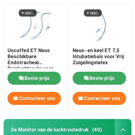
Uncuffed ET Neus
Neus- en keel ET 7,5
Beschikbare
Intubatiebuis voor Vrij
Endotracheal
Zuigelingslatex
Buisluchtroute voor
Chirurgische OEM
Beste prijs
Beste prijs
Contacteer ons
Contacteer ons
De Monitor van de luchtroutedruk
(40)