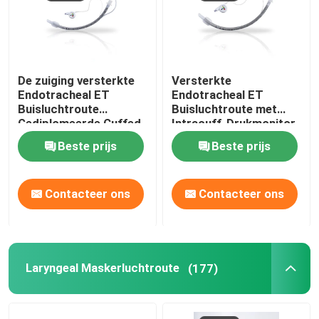
De zuiging versterkte
Versterkte
Endotracheal ET
Endotracheal ET
Buisluchtroute
Buisluchtroute met
Gediplomeerde Cuffed
Intracuff-Drukmonitor
ISO13485
Beste prijs
Beste prijs
Contacteer ons
Contacteer ons
Laryngeal Maskerluchtroute
(177)