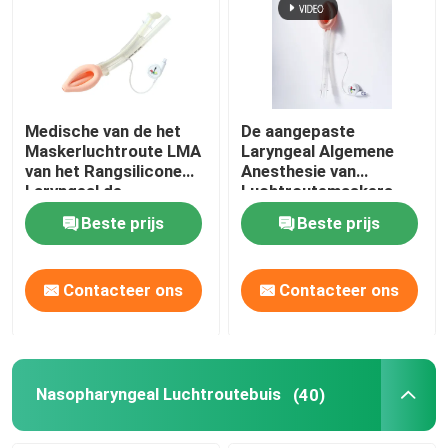
Medische van de het
De aangepaste
Maskerluchtroute LMA
Laryngeal Algemene
van het Rangsilicone
Anesthesie van
Laryngeal de
Luchtroutemaskers
Beschermerluchtroute
LMA
Beste prijs
Beste prijs
Contacteer ons
Contacteer ons
Nasopharyngeal Luchtroutebuis
(40)