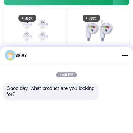
Van de de
Intracuffdruk Et
sales
Luchtroutedruk van
Endotracheal Buis van
DLT Beschikbare
de Buismanometer
Intracuff de
4:48 PM
Monitormanometer
Beste prijs
Beste prijs
Good day, what product are you looking 
for?
Contacteer ons
Contacteer ons
Bekijk meer