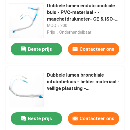
Dubbele lumen endobronchiale
buis - PVC-materiaal - -
manchetdrukmeter- CE & ISO-
gecertificeerd
MOQ：800
Prijs：Onderhandelbaar
Beste prijs
Contacteer ons
Dubbele lumen bronchiale
intubatiebuis - helder materiaal -
veilige plaatsing -
ziekenhuiskwaliteit - CE ISO
goedgekeurd
Beste prijs
Contacteer ons