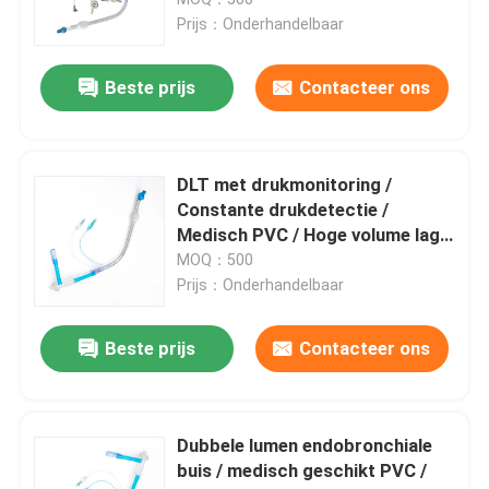
Prijs：Onderhandelbaar
ET Buisluchtroute
Beste prijs
Contacteer ons
Laryngeal Maskerluchtroute
DLT met drukmonitoring /
Nasopharyngeal Luchtroutebuis
Constante drukdetectie /
Medisch PVC / Hoge volume lage
druk cuff / CE-gecertificeerd
MOQ：500
Beschikbare Endotracheal Buis
Prijs：Onderhandelbaar
Dubbele Lumen Luchtpijptak
Beste prijs
Contacteer ons
De Monitor van de luchtroutedruk
Dubbele lumen endobronchiale
buis / medisch geschikt PVC /
De Manometer van de manchetdruk