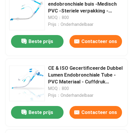
endobronchiale buis -Medisch
PVC -Steriele verpakking -
OEM-katheters
Radiopaque marker- ISO CE
MOQ：800
gecertificeerd
Prijs：Onderhandelbaar
Beste prijs
Contacteer ons
CE & ISO Gecertificeerde Dubbel
Lumen Endobronchiale Tube -
PVC Materiaal - Cuffdruk
Monitor - Radiopake Marker
MOQ：800
Prijs：Onderhandelbaar
Beste prijs
Contacteer ons