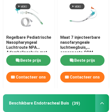
Regelbare Pediatrische
Maat 7 injecteerbare
Nasopharyngeal
nasofaryngeale
Luchtroute NPA
luchtwegbuis,
Ademhalingsbuis met
aangepaste ODM
Zacht Uiteinde
ondersteund
Beste prijs
Beste prijs
Contacteer ons
Contacteer ons
Beschikbare Endotracheal Buis
(39)