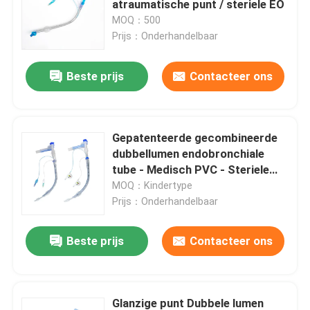
atraumatische punt / steriele EO
MOQ：500
Bronchiale Blocker Buis
Prijs：Onderhandelbaar
Beste prijs
Contacteer ons
Zuig katheter
Videointubatieapparaten
Gepatenteerde gecombineerde
dubbellumen endobronchiale
Oropharyngeal Luchtroutebuis
tube - Medisch PVC - Steriele
verpakking - Radiopake marker
MOQ：Kindertype
Prijs：Onderhandelbaar
Persoonlijk beschermingsmiddelppe
Beste prijs
Contacteer ons
Verdoofingsmiddelen
Endotracheale buiscomponenten
Glanzige punt Dubbele lumen