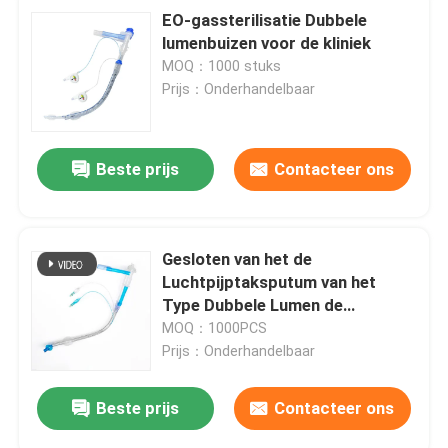
EO-gassterilisatie Dubbele
lumenbuizen voor de kliniek
MOQ：1000 stuks
Prijs：Onderhandelbaar
Beste prijs
Contacteer ons
Gesloten van het de
Luchtpijptaksputum van het
Type Dubbele Lumen de
Zuigingsbuis Fr28 Fr32 voor
MOQ：1000PCS
Zuigeling
Prijs：Onderhandelbaar
Beste prijs
Contacteer ons