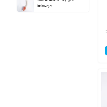
Silicone manchet laryngale
luchtwegen
I