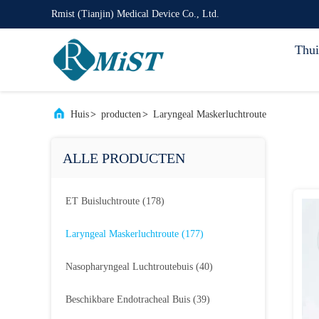
Rmist (Tianjin) Medical Device Co., Ltd.
Thui
Huis
>
producten
>
Laryngeal Maskerluchtroute
ALLE PRODUCTEN
ET Buisluchtroute
(178)
Laryngeal Maskerluchtroute
(177)
Nasopharyngeal Luchtroutebuis
(40)
Beschikbare Endotracheal Buis
(39)