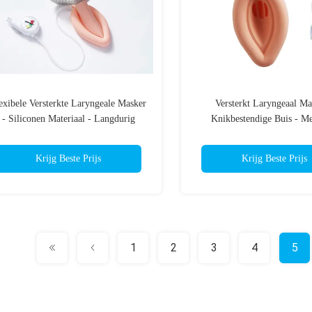
exibele Versterkte Laryngeale Masker
Versterkt Laryngeaal Ma
- Siliconen Materiaal - Langdurig
Knikbestendige Buis - M
Gebruik - CE Gecertificeerd
Siliconen - CE ISO 1
Gecertificeerd
Krijg Beste Prijs
Krijg Beste Prijs
1
2
3
4
5