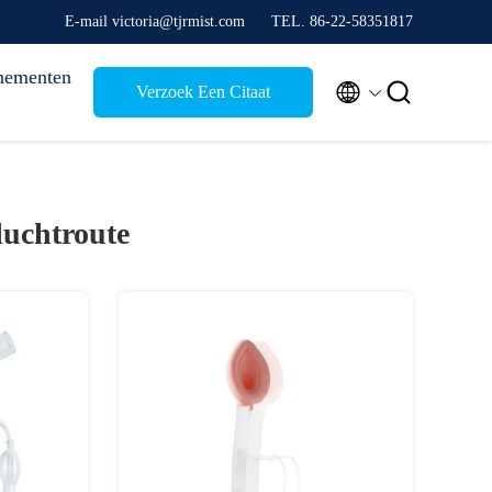
E-mail victoria@tjrmist.com
TEL. 86-22-58351817
nementen


Verzoek Een Citaat
uchtroute