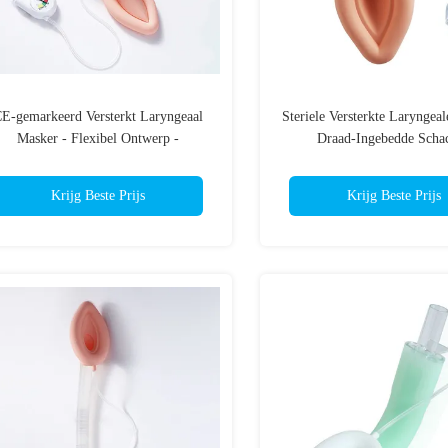
E-gemarkeerd Versterkt Laryngeaal
Steriele Versterkte Laryngea
Masker - Flexibel Ontwerp -
Draad-Ingebedde Schac
tiëntcomfort - met cuffdrukmonitor -
Knikbestendig - Latexvrij 
Aangepast LOGO
Gecertificeerd
Krijg Beste Prijs
Krijg Beste Prijs