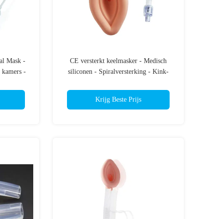
l Mask -
CE versterkt keelmasker - Medisch
 kamers -
siliconen - Spiralversterking - Kink-
st logo
resistent- OEM ODM gecertificeerd
Krijg Beste Prijs