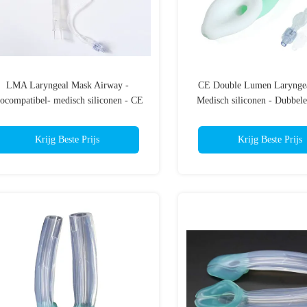
LMA Laryngeal Mask Airway -
CE Double Lumen Laryngea
ocompatibel- medisch siliconen - CE
Medisch siliconen - Dubbele
& ISO gecertificeerd
Dubbel verzegeld- aangepa
Krijg Beste Prijs
Krijg Beste Prijs