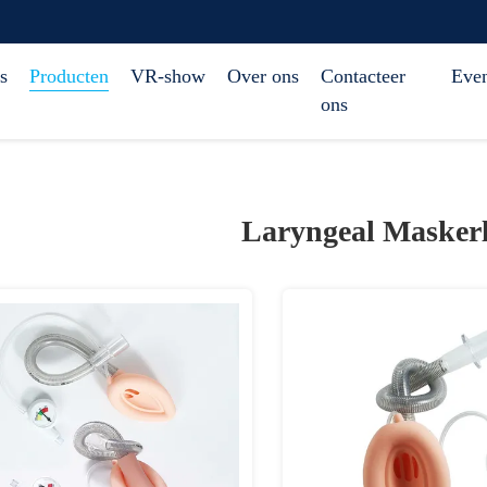
s
Producten
VR-show
Over ons
Contacteer
Eve
ons
Laryngeal Maskerl