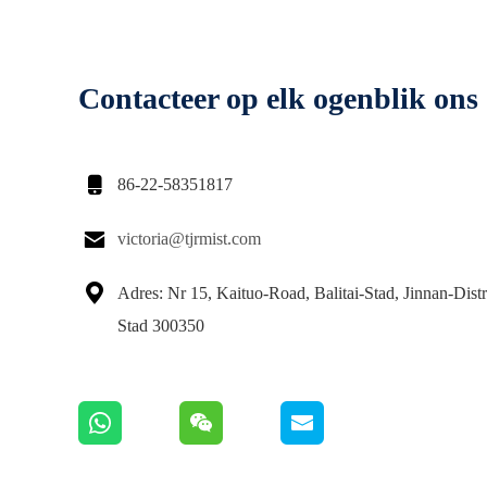
Contacteer op elk ogenblik ons

86-22-58351817

victoria@tjrmist.com

Adres: Nr 15, Kaituo-Road, Balitai-Stad, Jinnan-Distri
Stad 300350