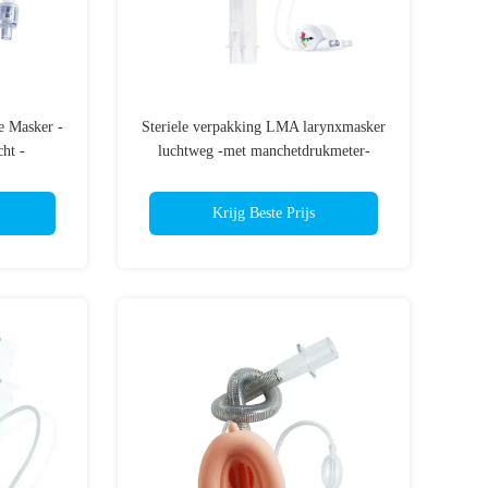
le Masker -
Steriele verpakking LMA larynxmasker
ht -
luchtweg -met manchetdrukmeter-
- CE ISO
Medisch siliconen - CE & ISO
gecertificeerd
Krijg Beste Prijs