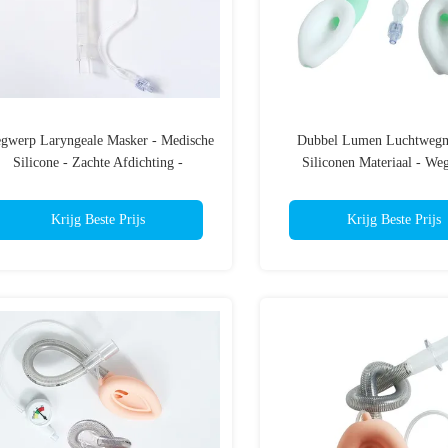
gwerp Laryngeale Masker - Medische
Dubbel Lumen Luchtwegm
Silicone - Zachte Afdichting -
Siliconen Materiaal - We
nvoudige Inbrenging - gepatenteerde
Volwassen Maat Laryngeaal
cuff druk Monitor - ISO CE
ISO Gecertificeerd
Krijg Beste Prijs
Krijg Beste Prijs