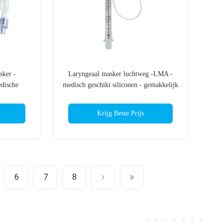
sker -
Laryngeaal masker luchtweg -LMA -
edische
medisch geschikt siliconen - gemakkelijk
3485
in te voeren - steriele verpakking
Krijg Beste Prijs
6
7
8