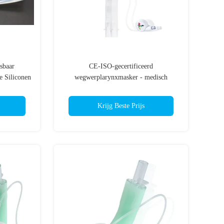
sbaar
CE-ISO-gecertificeerd
e Siliconen
wegwerplarynxmasker - medisch
g - Geen
siliconen - zacht afdichting -
gemakkelijk in te voeren
Krijg Beste Prijs