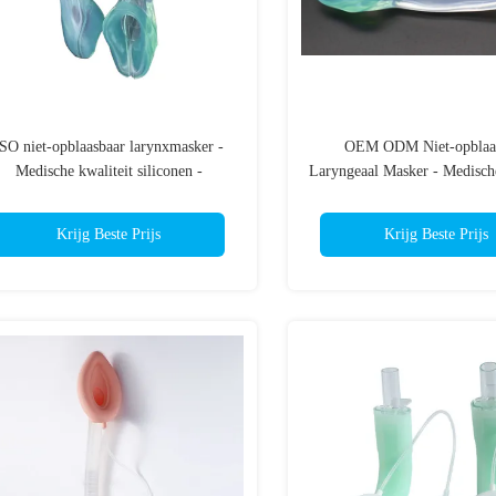
SO niet-opblaasbaar larynxmasker -
OEM ODM Niet-opblaa
Medische kwaliteit siliconen -
Laryngeaal Masker - Medisch
Voorgevormd - Veilige luchtweg
- Voorgevormde Afdichtin
Opblazen Nodig
Krijg Beste Prijs
Krijg Beste Prijs