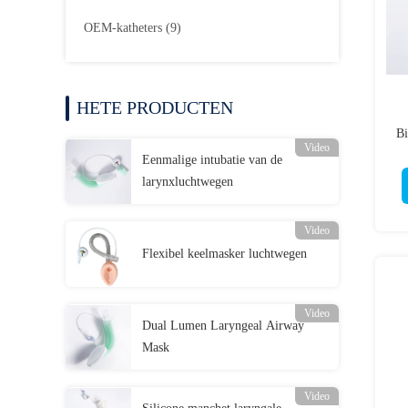
OEM-katheters
(9)
HETE PRODUCTEN
Bi
Video
Eenmalige intubatie van de
larynxluchtwegen
Video
Flexibel keelmasker luchtwegen
Video
Dual Lumen Laryngeal Airway
Mask
Video