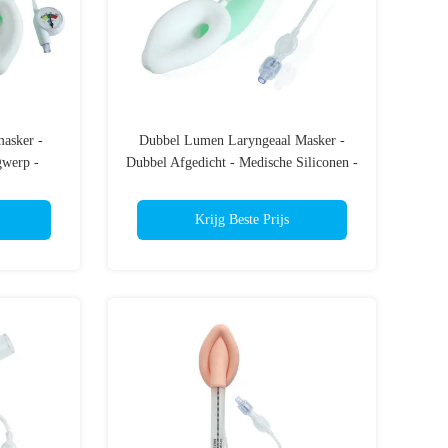
asker -
Dubbel Lumen Laryngeaal Masker -
gwerp -
Dubbel Afgedicht - Medische Siliconen -
 masker -
CE ISO 13485 Gecertificeerd
Krijg Beste Prijs