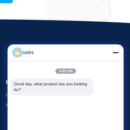
sales
4:05 AM
Evenementen
Good day, what product are you looking 
Verzoek Een Citaat
for?
Gevallen
TEL. 86-22-58351817
Nieuws
Fax 86-22-58351188


