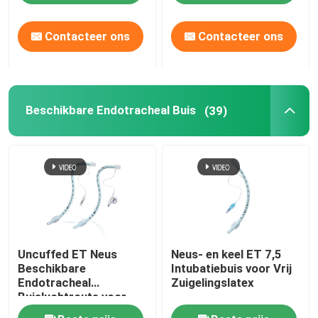
Contacteer ons
Contacteer ons
Beschikbare Endotracheal Buis
(39)
Uncuffed ET Neus
Neus- en keel ET 7,5
Beschikbare
Intubatiebuis voor Vrij
Endotracheal
Zuigelingslatex
Buisluchtroute voor
Chirurgische OEM