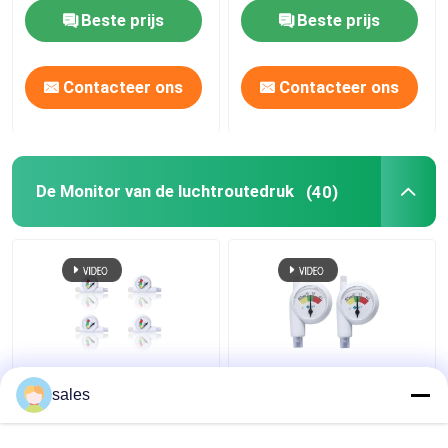
Beste prijs
Beste prijs
Contacteer ons
Contacteer ons
De Monitor van de luchtroutedruk
(40)
Van de de
Intracuffdruk Et
sales
Luchtroutedruk van
Endotracheal Buis van
DLT Beschikbare
de Buismanometer