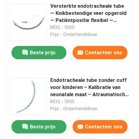
Versterkte endotracheale tube
— Knikbestendige veer opgerold
— Patiëntpositie flexibel —
Medisch PVC Geen DEHP
MOQ：5000
Prijs：Onderhandelbaar
Beste prijs
Contacteer ons
Endotracheale tube zonder cuff
voor kinderen – Kalibratie van
neonatale maat – Atraumatische
zachte tip – Bule zacht PVC
MOQ：5000
Geen DEHP
Prijs：Onderhandelbaar
Beste prijs
Contacteer ons