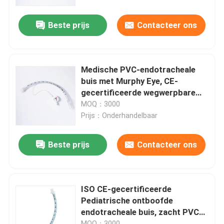
Beste prijs
Contacteer ons
Over ons
Fabrieksreis
Medische PVC-endotracheale
buis met Murphy Eye, CE-
Kwaliteitscontrole
gecertificeerde wegwerpbare
tracheale intubatiebuis
MOQ：3000
Prijs：Onderhandelbaar
Contacteer ons
Beste prijs
Contacteer ons
nieuws
Alle Gevallen
ISO CE-gecertificeerde
Pediatrische ontboofde
endotracheale buis, zacht PVC
Vraag een offerte aan
voor neonataal gebruik
MOQ：3000