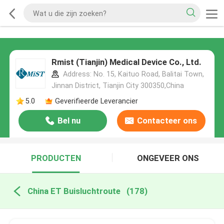
Rmist (Tianjin) Medical Device Co., Ltd.
Address: No. 15, Kaituo Road, Balitai Town,
Jinnan District, Tianjin City 300350,China
5.0
Geverifieerde Leverancier
Bel nu
Contacteer ons
PRODUCTEN
ONGEVEER ONS
China ET Buisluchtroute
(178)