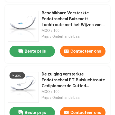
Beschikbare Versterkte
Endotracheal Buizenett
Luchtroute met het Wijzen van
op Bellen
MOQ：100
Prijs：Onderhandelbaar
Beste prijs
Contacteer ons
De zuiging versterkte
Endotracheal ET Buisluchtroute
Gediplomeerde Cuffed
ISO13485
MOQ：100
Prijs：Onderhandelbaar
Beste prijs
Contacteer ons