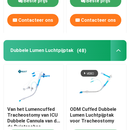
Beste prijs
Beste prijs
Contacteer ons
Contacteer ons
Dubbele Lumen Luchtpijptak
(48)
Van het Lumencuffed
ODM Cuffed Dubbele
Tracheostomy van ICU
Lumen Luchtpijptak
Dubbele Cannula van de
voor Tracheostomy
de Buistrachee