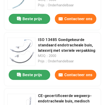
Prijs：Onderhandelbaar
ET Buisluchtroute
Beste prijs
Contacteer ons
Laryngeal Maskerluchtroute
ISO 13485 Goedgekeurde
Nasopharyngeal Luchtroutebuis
standaard endotracheale buis,
latexvrij met steriele verpakking
MOQ：2000
Beschikbare Endotracheal Buis
Prijs：Onderhandelbaar
Dubbele Lumen Luchtpijptak
Beste prijs
Contacteer ons
De Monitor van de luchtroutedruk
CE-gecertificeerde wegwerp-
endotracheale buis, medisch
De Manometer van de manchetdruk