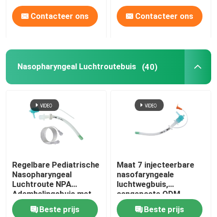
Contacteer ons
Contacteer ons
Nasopharyngeal Luchtroutebuis
(40)
Regelbare Pediatrische
Maat 7 injecteerbare
Nasopharyngeal
nasofaryngeale
Luchtroute NPA
luchtwegbuis,
Ademhalingsbuis met
aangepaste ODM
Zacht Uiteinde
ondersteund
Beste prijs
Beste prijs