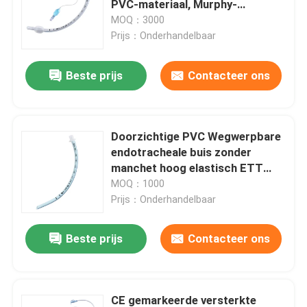
PVC-materiaal, Murphy-
oogontwerp voor klinisch
MOQ：3000
Bronchiale Blocker Buis
luchtwegbeheer
Prijs：Onderhandelbaar
Beste prijs
Contacteer ons
Zuig katheter
Videointubatieapparaten
Doorzichtige PVC Wegwerpbare
endotracheale buis zonder
Oropharyngeal Luchtroutebuis
manchet hoog elastisch ETT
voor kinderen
MOQ：1000
Prijs：Onderhandelbaar
Persoonlijk beschermingsmiddelppe
Beste prijs
Contacteer ons
Verdoofingsmiddelen
Endotracheale buiscomponenten
CE gemarkeerde versterkte