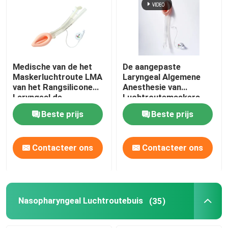
Over ons
Fabrieksreis
Medische van de het
De aangepaste
Maskerluchtroute LMA
Laryngeal Algemene
van het Rangsilicone
Anesthesie van
Kwaliteitscontrole
Laryngeal de
Luchtroutemaskers
Beschermerluchtroute
LMA
Beste prijs
Beste prijs
Contacteer ons
Contacteer ons
Contacteer ons
Vraag een offerte aan
ET Buisluchtroute
Nasopharyngeal Luchtroutebuis
(35)
Laryngeal Maskerluchtroute