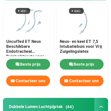
Videointubatieapparaten
Oropharyngeal Luchtroutebuis
Uncuffed ET Neus
Neus- en keel ET 7,5
Persoonlijk beschermingsmiddelppe
Beschikbare
Intubatiebuis voor Vrij
Endotracheal
Zuigelingslatex
Buisluchtroute voor
Verdoofingsmiddelen
Chirurgische OEM
Beste prijs
Beste prijs
Endotracheale buiscomponenten
Contacteer ons
Contacteer ons
OEM-katheters
Dubbele Lumen Luchtpijptak
(44)