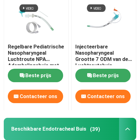
Nasopharyngeal Luchtroutebuis
Beschikbare Endotracheal Buis
Regelbare Pediatrische
Injecteerbare
Nasopharyngeal
Nasopharyngeal
Dubbele Lumen Luchtpijptak
Luchtroute NPA
Grootte 7 ODM van de
Ademhalingsbuis met
Luchtroutebuis
Zacht Uiteinde
Beste prijs
Beste prijs
De Monitor van de luchtroutedruk
De Manometer van de manchetdruk
Contacteer ons
Contacteer ons
Bronchiale Blocker Buis
Beschikbare Endotracheal Buis
(39)
Zuig katheter