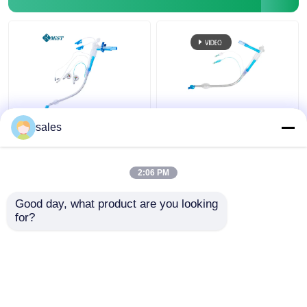
Van het Lumencuffed
ODM Cuffed Dubbele
sales
Tracheostomy van ICU
Lumen Luchtpijptak
Dubbele Cannula van de
voor Tracheostomy
de Buistrachee
2:06 PM
Beste prijs
Beste prijs
Good day, what product are you looking 
for?
Contacteer ons
Contacteer ons
Bekijk meer