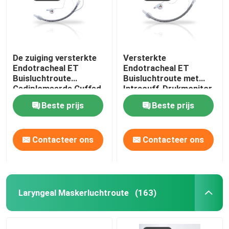
De zuiging versterkte
Versterkte
Endotracheal ET
Endotracheal ET
Buisluchtroute
Buisluchtroute met
Gediplomeerde Cuffed
Intracuff-Drukmonitor
ISO13485
Beste prijs
Beste prijs
Contacteer ons
Contacteer ons
Thuis
Laryngeal Maskerluchtroute
(163)
Producten
VR-show