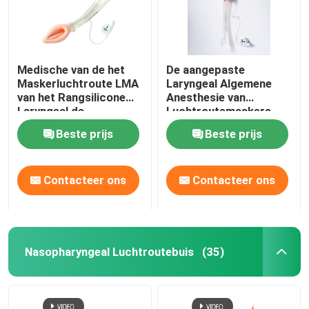
Medische van de het
De aangepaste
Maskerluchtroute LMA
Laryngeal Algemene
van het Rangsilicone
Anesthesie van
Laryngeal de
Luchtroutemaskers
Beschermerluchtroute
LMA
Beste prijs
Beste prijs
Contacteer ons
Contacteer ons
Thuis
Nasopharyngeal Luchtroutebuis
(35)
Producten
VR-show