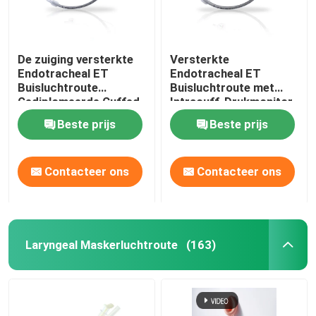
De zuiging versterkte
Versterkte
Endotracheal ET
Endotracheal ET
Buisluchtroute
Buisluchtroute met
Gediplomeerde Cuffed
Intracuff-Drukmonitor
ISO13485
Beste prijs
Beste prijs
Contacteer ons
Contacteer ons
Laryngeal Maskerluchtroute
(163)