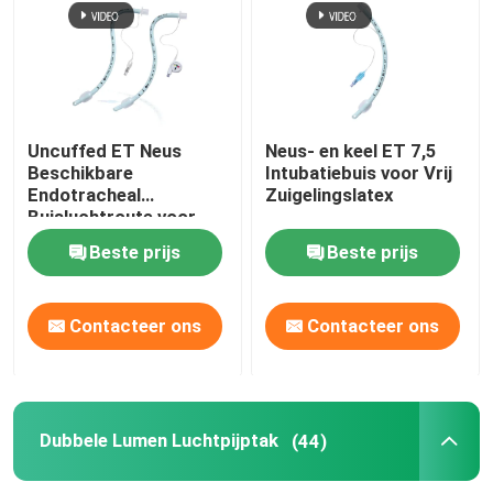
Nasopharyngeal Luchtroutebuis
Beschikbare Endotracheal Buis
Uncuffed ET Neus
Neus- en keel ET 7,5
Beschikbare
Intubatiebuis voor Vrij
Endotracheal
Zuigelingslatex
Dubbele Lumen Luchtpijptak
Buisluchtroute voor
Chirurgische OEM
Beste prijs
Beste prijs
De Monitor van de luchtroutedruk
Contacteer ons
Contacteer ons
De Manometer van de manchetdruk
Bronchiale Blocker Buis
Dubbele Lumen Luchtpijptak
(44)
Zuig katheter