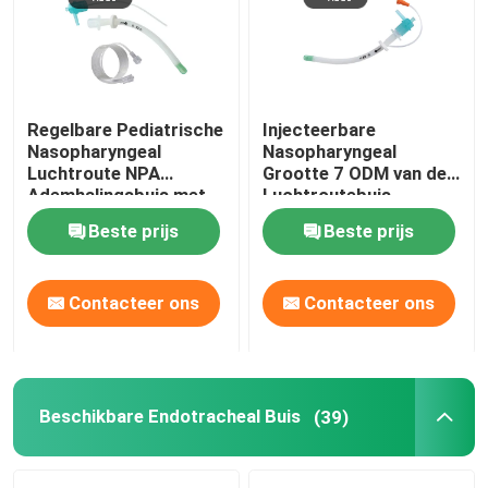
Over ons
Regelbare Pediatrische
Injecteerbare
Fabrieksreis
Nasopharyngeal
Nasopharyngeal
Luchtroute NPA
Grootte 7 ODM van de
Ademhalingsbuis met
Luchtroutebuis
Kwaliteitscontrole
Zacht Uiteinde
Beste prijs
Beste prijs
Contacteer ons
Contacteer ons
Contacteer ons
Vraag een offerte aan
ET Buisluchtroute
Beschikbare Endotracheal Buis
(39)
Laryngeal Maskerluchtroute