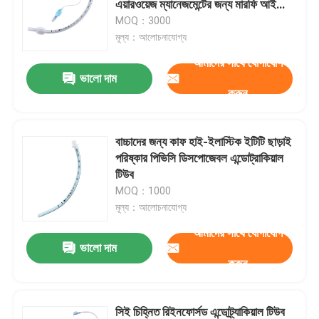
এয়ারওয়েজ ম্যানেজমেন্টের জন্য মারফি আই
ডিজাইন
MOQ：3000
ব্রঙ্কিয়াল ব্লকার টিউব
মূল্য：আলোচনাযোগ্য
আমাদের সাথে যোগাযোগ
ভালো দাম
সাকশন ক্যাথেটার
করুন
ভিডিও ইনটিউবেশন ডিভাইস
বাচ্চাদের জন্য কাফ হাই-ইলাস্টিক ইটিটি ছাড়াই
পরিষ্কার পিভিসি ডিসপোজেবল এন্ডোট্রাকিয়াল
অরোফ্যারিঞ্জিয়াল এয়ারওয়ে টিউব
টিউব
MOQ：1000
মূল্য：আলোচনাযোগ্য
ব্যক্তিগত সুরক্ষামূলক সরঞ্জাম পিপিই
আমাদের সাথে যোগাযোগ
ভালো দাম
অ্যানাস্থেসিয়া এককালীন
করুন
এন্ডোট্রাচিয়াল টিউব উপাদান
সিই চিহ্নিত রিইনফোর্সড এন্ডোট্র্যাকিয়াল টিউব