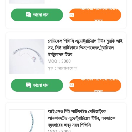
আমাদের সাথে যোগাযোগ
ভালো দাম
আমাদের সম্পর্কে
করুন
কারখানা ভ্রমণ
মেডিকেল পিভিসি এন্ডোট্রাচিয়াল টিউব মুরফি আই
সহ, সিই সার্টিফাইড ডিসপোজেবল ট্র্যাচিয়াল
মান নিয়ন্ত্রণ
ইনটুবেশন টিউব
MOQ：3000
মূল্য：আলোচনাযোগ্য
আমাদের সাথে যোগাযোগ করুন
আমাদের সাথে যোগাযোগ
ভালো দাম
করুন
খবর
সব ক্ষেত্রেই
আইএসও সিই সার্টিফাইড পেডিয়াট্রিক
আনকাফটেড এন্ডোট্রাচিয়েল টিউব, নবজাতক
ব্যবহারের জন্য নরম পিভিসি
উদ্ধৃতির জন্য আবেদন
MOQ：3000